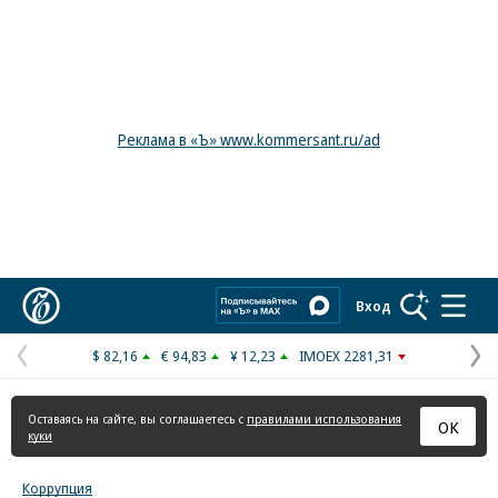
Реклама в «Ъ» www.kommersant.ru/ad
Коммерсантъ
Вход
$ 82,16
€ 94,83
¥ 12,23
IMOEX 2281,31
Предыдущая
С
страница
с
Оставаясь на сайте, вы соглашаетесь с
правилами использования
ОК
куки
Коррупция