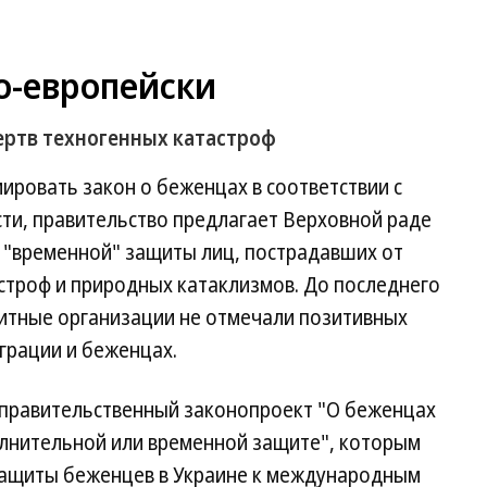
о-европейски
ртв техногенных катастроф
ровать закон о беженцах в соответствии с
ти, правительство предлагает Верховной раде
и "временной" защиты лиц, пострадавших от
строф и природных катаклизмов. До последнего
тные организации не отмечали позитивных
грации и беженцах.
 правительственный законопроект "О беженцах
олнительной или временной защите", которым
защиты беженцев в Украине к международным