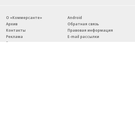
О «Коммерсанте»
Android
Архив
Обратная связь
Контакты
Правовая информация
Реклама
E-mail рассылки
Вакансии
18+
© АО «Коммерсантъ». 127006, Москва, Оружейный переулок д. 41,
тел. +7 (495) 797-69-70.
Сетевое издание «Коммерсантъ» (доменное имя сайта:
kommersant.ru) зарегистрировано Федеральной службой
по надзору в сфере связи, информационных технологий и массовых
коммуникаций (Роскомнадзор), регистрационный номер и дата
принятия решения о регистрации: серия
Эл № ФС77-76922
от 11 октября 2019 г.
Партнерские проекты/материалы, новости компаний, материалы
с пометкой «Промо» и «Официальное сообщение» опубликованы