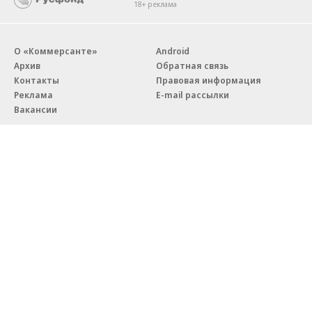
18+ реклама
О «Коммерсанте»
Android
Архив
Обратная связь
Контакты
Правовая информация
Реклама
E-mail рассылки
Вакансии
18+
© АО «Коммерсантъ». 127006, Москва, Оружейный переулок д. 41,
тел. +7 (495) 797-69-70.
Сетевое издание «Коммерсантъ» (доменное имя сайта:
kommersant.ru) зарегистрировано Федеральной службой
по надзору в сфере связи, информационных технологий и массовых
коммуникаций (Роскомнадзор), регистрационный номер и дата
принятия решения о регистрации: серия
Эл № ФС77-76922
от 11 октября 2019 г.
Партнерские проекты/материалы, новости компаний, материалы