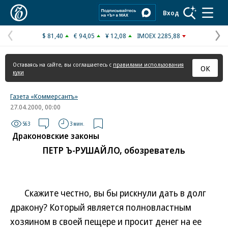
Коммерсантъ
Вход
$ 81,40
€ 94,05
¥ 12,08
IMOEX 2285,88
Предыдущая
С
страница
с
Оставаясь на сайте, вы соглашаетесь с
правилами использования
ОК
куки
Газета «Коммерсантъ»
27.04.2000, 00:00
563
3 мин.
Драконовские законы
ПЕТР Ъ-РУШАЙЛО, обозреватель
Скажите честно, вы бы рискнули дать в долг
дракону? Который является полновластным
хозяином в своей пещере и просит денег на ее