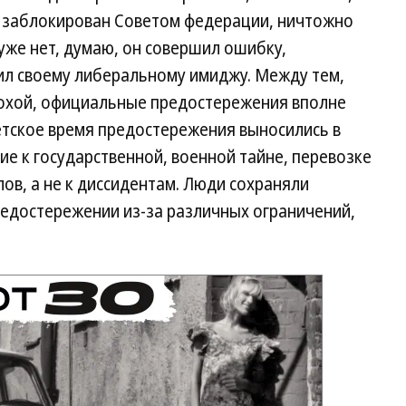
т заблокирован Советом федерации, ничтожно
уже нет, думаю, он совершил ошибку,
ил своему либеральному имиджу. Между тем,
лохой, официальные предостережения вполне
етское время предостережения выносились в
е к государственной, военной тайне, перевозке
в, а не к диссидентам. Люди сохраняли
редостережении из-за различных ограничений,