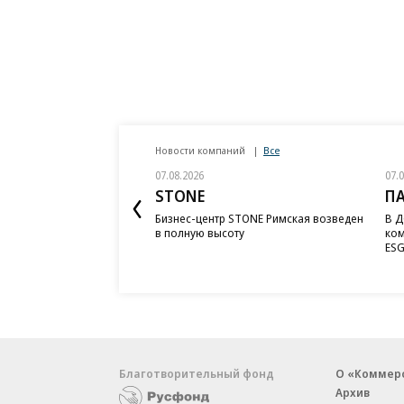
Новости компаний
Все
07.08.2026
07.
STONE
П
Бизнес-центр STONE Римская возведен
В Д
в полную высоту
ком
ESG
Благотворительный фонд
О «Коммер
Архив