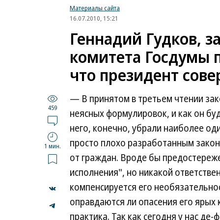
Материалы сайта
16.07.2010, 15:21
Геннадий Гудков, з
комитета Госдумы п
что президент сов
— В принятом в третьем чтении за
459
неясных формулировок, и как он буд
него, конечно, убрали наиболее од
просто плохо разработанным законо
1 мин.
от граждан. Вроде бы предостереж
исполнения", но никакой ответствен
компенсируется его необязательнос
оправдаются ли опасения его ярых
...
практика. Так как сегодня у нас де