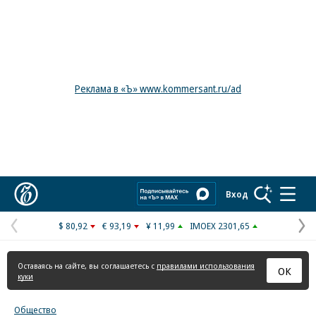
Реклама в «Ъ» www.kommersant.ru/ad
Коммерсантъ
Вход
$ 80,92
€ 93,19
¥ 11,99
IMOEX 2301,65
Предыдущая
С
страница
с
Оставаясь на сайте, вы соглашаетесь с
правилами использования
ОК
куки
Общество