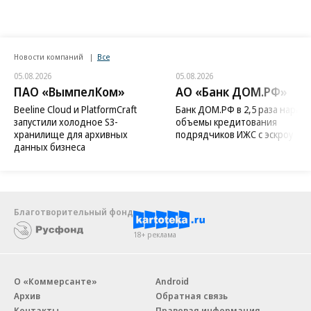
Новости компаний
Все
05.08.2026
05.08.2026
ПАО «ВымпелКом»
АО «Банк ДОМ.РФ»
Beeline Cloud и PlatformCraft
Банк ДОМ.РФ в 2,5 раза нараст
запустили холодное S3-
объемы кредитования
хранилище для архивных
подрядчиков ИЖС с эскроу
данных бизнеса
Благотворительный фонд
18+ реклама
О «Коммерсанте»
Android
Архив
Обратная связь
Контакты
Правовая информация