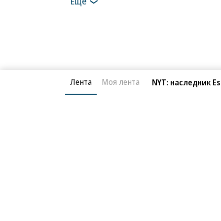
Еще
Лента
Моя лента
NYT: наследник E