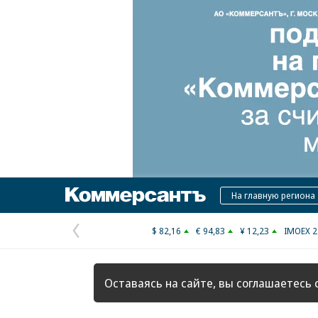
Коммерсантъ
На главную региона
$ 82,16
€ 94,83
¥ 12,23
IMOEX 2
Предыдущая
страница
Оставаясь на сайте, вы соглашаетесь 