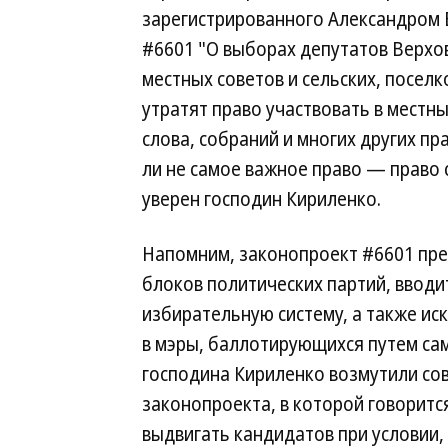
зарегистрированного Александром 
#6601 "О выборах депутатов Верхо
местных советов и сельских, посел
утратят право участвовать в местн
слова, собраний и многих других пр
ли не самое важное право — право 
уверен господин Кириленко.
Напомним, законопроект #6601 пред
блоков политических партий, вво
избирательную систему, а также ис
в мэры, баллотирующихся путем сам
господина Кириленко возмутили совс
законопроекта, в которой говоритс
выдвигать кандидатов при условии, 