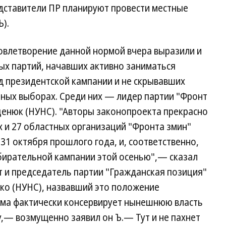
едставители ПР планируют провести местные
).
влетворение данной нормой вчера выразили и
ых партий, начавших активно заниматься
д президентской кампании и не скрывавших
тных выборах. Среди них — лидер партии "Фронт
ценюк (НУНС). "Авторы законопроекта прекрасно
х и 27 областных организаций "Фронта змин"
31 октября прошлого года, и, соответственно,
збирательной кампании этой осенью",— сказал
т и председатель партии "Гражданская позиция"
ко (НУНС), назвавший это положение
рма фактически консервирует нынешнюю власть
,— возмущенно заявил он Ъ.— Тут и не пахнет