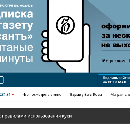
Реклама в «Ъ» www.kommersant.ru/ad
281,31
Что посмотреть в кино
Взрыв у Balzi Rossi
Мигранты в
с
правилами использования куки