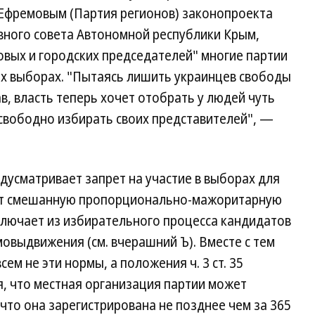
Ефремовым (Партия регионов) законопроекта
вного совета Автономной республики Крым,
ковых и городских председателей" многие партии
ых выборах. "Пытаясь лишить украинцев свободы
ав, власть теперь хочет отобрать у людей чуть
свободно избирать своих представителей", —
усматривает запрет на участие в выборах для
дит смешанную пропорционально-мажоритарную
ключает из избирательного процесса кандидатов
овыдвижения (см. вчерашний Ъ). Вместе с тем
ем не эти нормы, а положения ч. 3 ст. 35
я, что местная организация партии может
что она зарегистрирована не позднее чем за 365