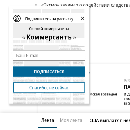
«Эксмо» заявило о содействии следстви
Еще
Подпишитесь на рассылку
Свежий номер газеты
Коммерсантъ
ПОДПИСАТЬСЯ
Новости компаний
Все
07.08.2026
07.
STONE
П
Спасибо, не сейчас
Бизнес-центр STONE Римская возведен
В Д
в полную высоту
ком
ESG
Лента
Моя лента
США выплатят нем