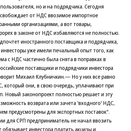
пользователя, но и на подрядчика. Сегодня
освобождает от НДС ввозимое импортное
ранными организациями, а вот товары,
рорех в законе от НДС избавляются не полностью.
дпочтет иностранного поставщика и подрядчика,
е инвесторы уже имели печальный опыт того, как
ма с НДС частично была снята в поправках в
 российские поставщики и подрядчики инвестора
ворит Михаил Клубничкин.— Но у них все равно
, который они, в свою очередь, уплачивают при
 п. Новый законопроект полностью решает и эту
зможность возврата или зачета 'входного' НДС,
чем предусмотрены для экспортных поставок".
и для СРП предприниматель не начал ввозить
т обязывает инвестора платить акцизы и