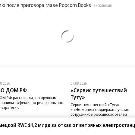
ю после приговора главе Popcorn Books
ЭКСКЛЮЗИВ
08.2026
07.08.2026
АО ДОМ.РФ
«Сервис путешествий
Туту»
ОМ.РФ рассказали, как крупным
паниям эффективно реализовывать
Сервис путешествий «Туту»
-стратегию
и «Нетмонет» поддержат лучших
сотрудников российских отелей
ецкой RWE $1,2 млрд за отказ от ветряных электростан