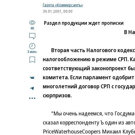
Газета «Коммерсантъ»
30.01.2001, 00:00
Раздел продукции ждет прописки
4K
В Н
Вторая часть Налогового кодекса
3 мин.
налогообложению в режиме СРП. Как
соответствующий законопроект бы
комитета. Если парламент одобрит
многолетний договор СРП с госуда
...
сюрпризов.
"Мы очень надеемся, что Госдума р
сказал корреспонденту Ъ один из ав
PriceWaterhouseCoopers Михаил Клуб