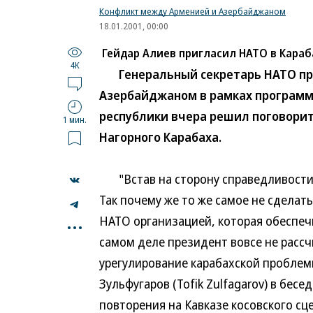
Конфликт между Арменией и Азербайджаном
18.01.2001, 00:00
Гейдар Алиев пригласил НАТО в Караб
4K
Генеральный секретарь НАТО приб
Азербайджаном в рамках программ
республики вчера решил поговорит
1 мин.
Нагорного Карабаха.
"Встав на сторону справедливости 
Так почему же то же самое не сделат
...
НАТО организацией, которая обеспеч
самом деле президент вовсе не расс
урегулирование карабахской пробле
Зульфугаров (Tofik Zulfagarov) в бес
повторения на Кавказе косовского сц