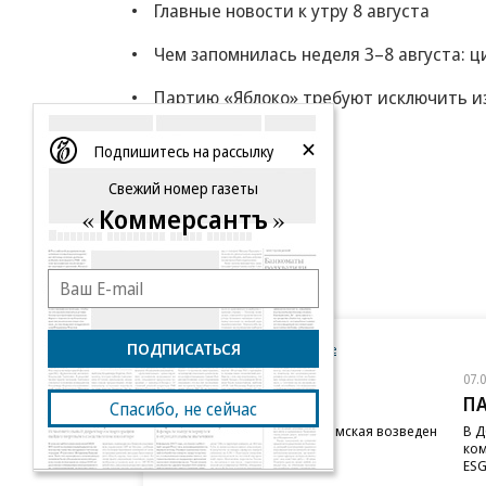
Главные новости к утру 8 августа
Чем запомнилась неделя 3–8 августа: 
Партию «Яблоко» требуют исключить из
Еще
Подпишитесь на рассылку
Свежий номер газеты
Коммерсантъ
ПОДПИСАТЬСЯ
Новости компаний
Все
07.08.2026
07.
STONE
П
Спасибо, не сейчас
Бизнес-центр STONE Римская возведен
В Д
в полную высоту
ком
ESG