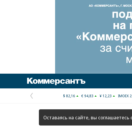
Коммерсантъ
$ 82,16
€ 94,83
¥ 12,23
IMOEX 2
Предыдущая
страница
Оставаясь на сайте, вы соглашаетесь 