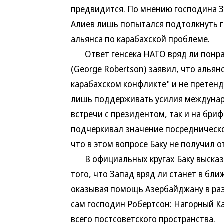
предвидится. По мнению господина З
Алиев лишь попытался подтолкнуть 
альянса по карабахской проблеме.
Ответ генсека НАТО вряд ли понрав
(George Robertson) заявил, что алья
карабахском конфликте" и не претенд
лишь поддерживать усилия междунаро
встречи с президентом, так и на бри
подчеркивал значение посредническо
что в этом вопросе Баку не получил 
В официальных кругах Баку высказы
того, что Запад вряд ли станет в бл
оказывая помощь Азербайджану в раз
сам господин Робертсон: Нагорный Ка
всего постсоветского пространства.