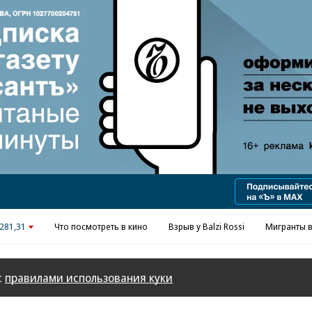
281,31
Что посмотреть в кино
Взрыв у Balzi Rossi
Мигранты в
с
правилами использования куки