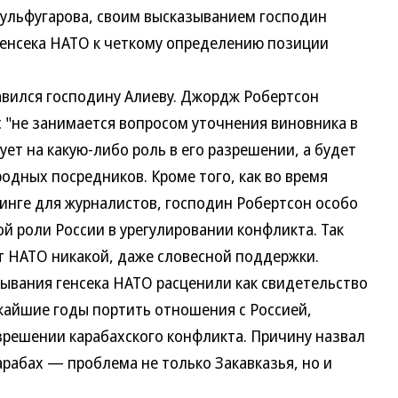
ульфугарова, своим высказыванием господин
генсека НАТО к четкому определению позиции
ился господину Алиеву. Джордж Робертсон
нс "не занимается вопросом уточнения виновника в
ует на какую-либо роль в его разрешении, а будет
дных посредников. Кроме того, как во время
финге для журналистов, господин Робертсон особо
й роли России в урегулировании конфликта. Так
от НАТО никакой, даже словесной поддержки.
вания генсека НАТО расценили как свидетельство
ижайшие годы портить отношения с Россией,
решении карабахского конфликта. Причину назвал
рабах — проблема не только Закавказья, но и