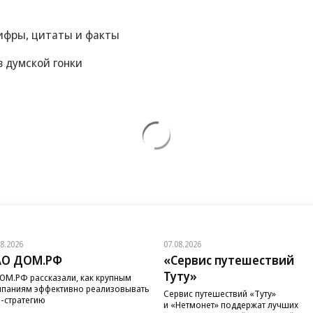
цифры, цитаты и факты
 думской гонки
08.2026
07.08.2026
АО ДОМ.РФ
«Сервис путешествий
Туту»
ОМ.РФ рассказали, как крупным
паниям эффективно реализовывать
Сервис путешествий «Туту»
-стратегию
и «Нетмонет» поддержат лучших