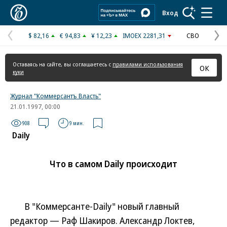
Коммерсантъ
Вход
$ 82,16
€ 94,83
¥ 12,23
IMOEX 2281,31
СВО
Предыдущая
С
страница
с
Оставаясь на сайте, вы соглашаетесь с
правилами использования
ОК
куки
Журнал "Коммерсантъ Власть"
21.01.1997, 00:00
908
9 мин.
Daily
Что в самом Daily происходит
В "Коммерсанте-Daily" новый главный
редактор — Раф Шакиров. Александр Локтев,