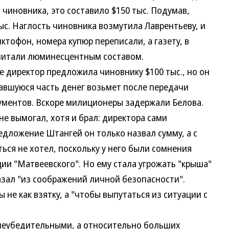
 чиновника, это составило $150 тыс. Подумав,
тыс. Наглость чиновника возмутила Лаврентьеву, и
ктофон, номера купюр переписали, а газету, в
опитали люминесцентным составом.
 директор предложила чиновнику $100 тыс., но он
ставшуюся часть денег возьмет после передачи
ументов. Вскоре милиционеры задержали Белова.
е вымогал, хотя и брал: директора сами
редложение Штангей он только назвал сумму, а с
ся не хотел, поскольку у него были сомнения
ии "Матвеевского". Но ему стала угрожать "крыша"
казал "из соображений личной безопасности".
 не как взятку, а "чтобы выпутаться из ситуации с
еубедительными, а относительно больших