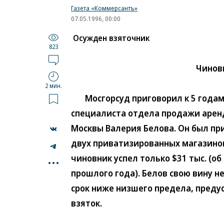
Газета «Коммерсантъ»
07.05.1996, 00:00
Осужден взяточник
823
Чиновн
2 мин.
Мосгорсуд приговорил к 5 годам
специалиста отдела продажи арен
Москвы Валерия Белова. Он был пр
двух приватизированных магазинов
...
чиновник успел только $31 тыс. (о
прошлого года). Белов свою вину н
срок ниже низшего предела, преду
взяток.