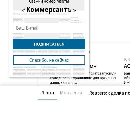
Свежий номер газеты
Коммерсантъ
ПОДПИСАТЬСЯ
Новости компаний
Все
Спасибо, не сейчас
05.08.2026
05.
ПАО «ВымпелКом»
АО
Beeline Cloud и PlatformCraft запустили
Бан
холодное S3-хранилище для архивных
объ
данных бизнеса
ИЖС
Лента
Моя лента
Reuters: сделка 
Благотворительный фонд
О «Коммер
Архив
Контакты