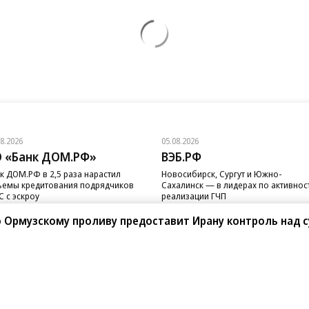
08.2026
05.08.2026
 «Банк ДОМ.РФ»
ВЭБ.РФ
к ДОМ.РФ в 2,5 раза нарастил
Новосибирск, Сургут и Южно-
емы кредитования подрядчиков
Сахалинск — в лидерах по активнос
 с эскроу
реализации ГЧП
по Ормузскому проливу предоставит Ирану контроль над 
санте»
Реклама
Обратная связь
Вакансии
Правовая информация
Android
E-mail рассылки