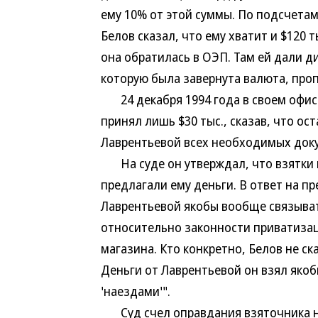
ему 10% от этой суммы. По подсчетам
Белов сказал, что ему хватит и $120 
она обратилась в ОЭП. Там ей дали ди
которую была завернута валюта, пр
24 декабря 1994 года в своем офисе
принял лишь $30 тыс., сказав, что о
Лаврентьевой всех необходимых док
На суде он утверждал, что взятки н
предлагали ему деньги. В ответ на п
Лаврентьевой якобы вообще связывать
относительно законности приватизац
магазина. Кто конкретно, Белов не с
Деньги от Лаврентьевой он взял якобы
'наездами'".
Суд счел оправдания взяточника н