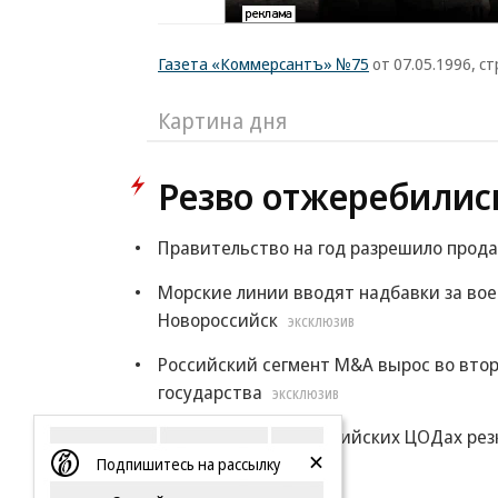
Газета «Коммерсантъ» №75
от 07.05.1996, ст
Картина дня
Резво отжеребилис
Правительство на год разрешило прода
Морские линии вводят надбавки за во
Новороссийск
ЭКСКЛЮЗИВ
Российский сегмент M&A вырос во втор
государства
ЭКСКЛЮЗИВ
Цены на места в российских ЦОДах рез
Подпишитесь на рассылку
Еще