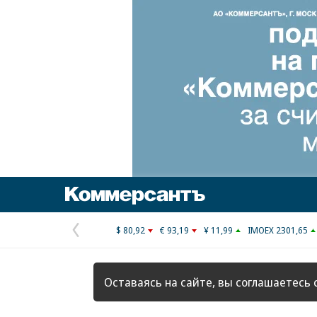
Коммерсантъ
$ 80,92
€ 93,19
¥ 11,99
IMOEX 2301,65
Предыдущая
страница
Оставаясь на сайте, вы соглашаетесь 