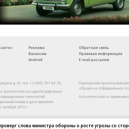
санте»
Реклама
Обратная связь
Вакансии
Правовая информация
Android
E-mail рассылки
реулок д. 41,
тел. +7 (495) 797-69-70.
Партнерские проекты/матери
«Промо» и «Официальное со
а: kommersant.ru) зарегистрировано
нформационных технологий
На kommersant.ru применяют
ционный номер и дата принятия
1 октября 2019 г.
роверг слова министра обороны о росте угрозы со сто