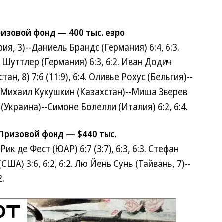
ризовой фонд — 400 тыс. евро
я, 3)--Даниель Брандс (Германия) 6:4, 6:3.
 Шуттлер (Германия) 6:3, 6:2. Иван Додич
ан, 8) 7:6 (11:9), 6:4. Оливье Рохус (Бельгия)--
:5. Михаил Кукушкин (Казахстан)--Миша Зверев
(Украина)--Симоне Болелли (Италия) 6:2, 6:4.
 Призовой фонд — $440 тыс.
ик де Фест (ЮАР) 6:7 (3:7), 6:3, 6:3. Стефан
ША) 3:6, 6:2, 6:2. Лю Йень Сунь (Тайвань, 7)--
2.