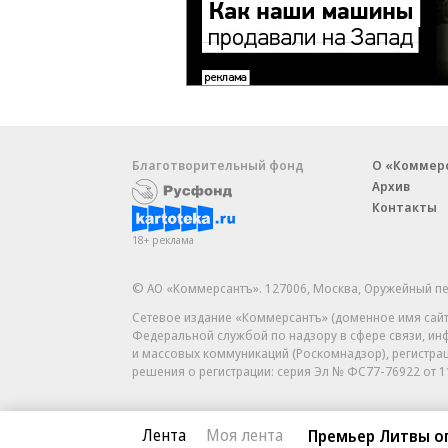
Благотворительный фонд
О «Коммер
Архив
Контакты
18+ реклама
© АО «Коммерсантъ». 127006, Москва, Оружейный пе
Сетевое издание «Коммерсантъ» (доменное имя сайт
Федеральной службой по надзору в сфере связи, и
и массовых коммуникаций (Роскомнадзор), регистра
решения о регистрации: серия
Эл № ФС77-76922
от 1
Лента
Моя лента
Премьер Литвы оп