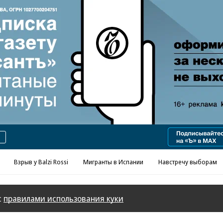
Реклама в «Ъ» www.kommersant.ru/ad
Взрыв у Balzi Rossi
Мигранты в Испании
Навстречу выборам
с
правилами использования куки