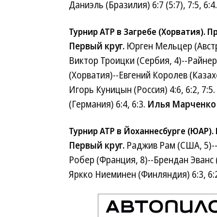
Даниэль (Бразилия) 6:7 (5:7), 7:5, 6:4.
Турнир ATP в Загребе (Хорватия). П
Первый круг.
Юрген Мельцер (Австри
Виктор Троицки (Сербия, 4)--Райнер
(Хорватия)--Евгений Королев (Казахст
Игорь Куницын (Россия) 4:6, 6:2, 7
(Германия) 6:4, 6:3.
Илья Марченко
Турнир ATP в Йоханнесбурге (ЮАР).
Первый круг.
Раджив Рам (США, 5)--Р
Робер (Франция, 8)--Брендан Эванс (С
Яркко Ниеминен (Финляндия) 6:3, 6: