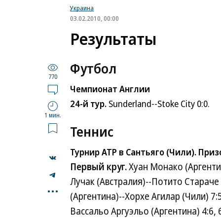
Украина
03.02.2010, 00:00
Результаты
Футбол
770
Чемпионат Англии
24-й тур.
Sunderland--Stoke City 0:0.
1 мин.
Теннис
Турнир ATP в Сантьяго (Чили). При
Первый круг.
Хуан Монако (Аргентина
Лучак (Австралия)--Потито Стараче (И
...
(Аргентина)--Хорхе Агилар (Чили) 7
Вассальо Аргуэльо (Аргентина) 4:6,