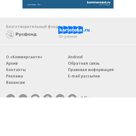
Благотворительный фонд
18+ реклама
О «Коммерсанте»
Android
Архив
Обратная связь
Контакты
Правовая информация
Реклама
E-mail рассылки
Вакансии
18+
© АО «Коммерсантъ». 127006, Москва, Оружейный переулок д. 41,
тел. +7 (495) 797-69-70.
Сетевое издание «Коммерсантъ» (доменное имя сайта:
kommersant.ru) зарегистрировано Федеральной службой