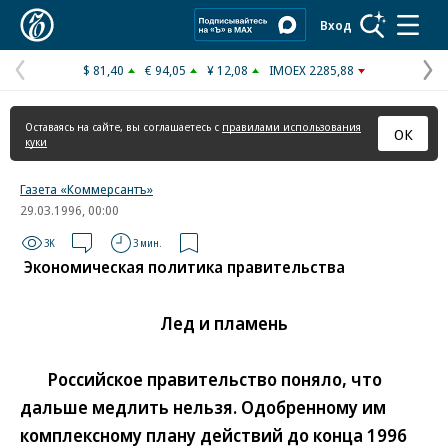
Коммерсантъ
Вход
$ 81,40
€ 94,05
¥ 12,08
IMOEX 2285,88
Предыдущая
С
страница
с
Оставаясь на сайте, вы соглашаетесь с
правилами использования
ОК
куки
Газета «Коммерсантъ»
29.03.1996, 00:00
3K
3 мин.
Экономическая политика правительства
Лед и пламень
Российское правительство поняло, что
дальше медлить нельзя. Одобренному им
комплексному плану действий до конца 1996