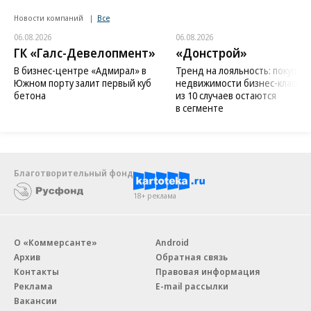
Новости компаний
Все
06.08.2026
06.08.2026
ГК «Галс-Девелопмент»
«Донстрой»
В бизнес-центре «Адмирал» в
Тренд на лояльность: покупат
Южном порту залит первый куб
недвижимости бизнес-класса в
бетона
из 10 случаев остаются
в сегменте
Благотворительный фонд
18+ реклама
О «Коммерсанте»
Android
Архив
Обратная связь
Контакты
Правовая информация
Реклама
E-mail рассылки
Вакансии