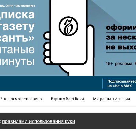
Реклама в «Ъ» www.kommersant.ru/ad
Что посмотреть в кино
Взрыв у Balzi Rossi
Мигранты в Испании
с
правилами использования куки