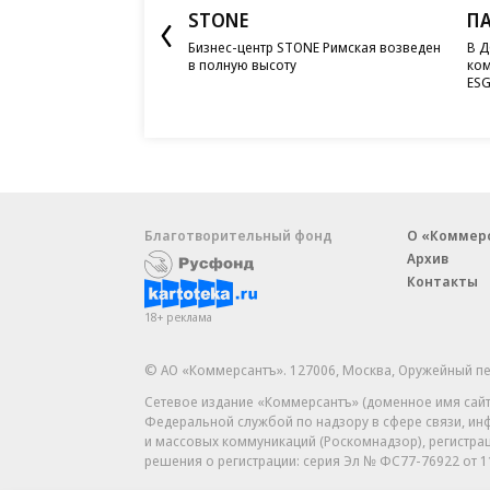
STONE
П
Бизнес-центр STONE Римская возведен
В Д
в полную высоту
ком
ESG
Благотворительный фонд
О «Коммер
Архив
Контакты
18+ реклама
© АО «Коммерсантъ». 127006, Москва, Оружейный пе
Сетевое издание «Коммерсантъ» (доменное имя сайт
Федеральной службой по надзору в сфере связи, и
и массовых коммуникаций (Роскомнадзор), регистра
решения о регистрации: серия
Эл № ФС77-76922
от 1