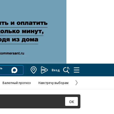
Вход
Коммерсантъ
FM
Валютный прогноз
Навстречу выборам
Скандал в FIFA
Названия опе
Колесников
Следующая
страница
ОК