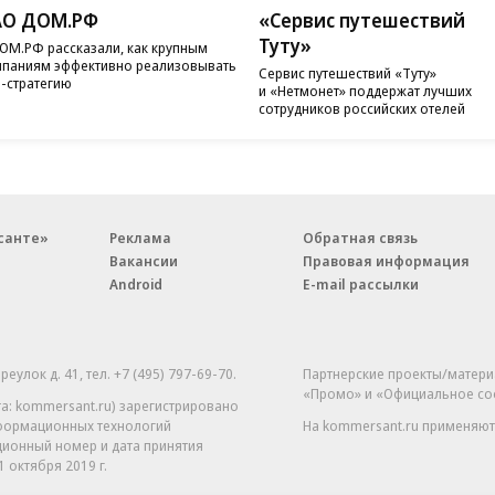
АО ДОМ.РФ
«Сервис путешествий
Туту»
ОМ.РФ рассказали, как крупным
паниям эффективно реализовывать
Сервис путешествий «Туту»
-стратегию
и «Нетмонет» поддержат лучших
сотрудников российских отелей
санте»
Реклама
Обратная связь
Вакансии
Правовая информация
Android
E-mail рассылки
реулок д. 41,
тел. +7 (495) 797-69-70.
Партнерские проекты/матери
«Промо» и «Официальное со
а: kommersant.ru) зарегистрировано
нформационных технологий
На kommersant.ru применяют
ционный номер и дата принятия
1 октября 2019 г.