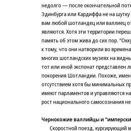
недолго — после окончательной поте
Эдинбурга или Кардиффа не на шутку о
вам любой шотландец или валлиец от
являются. Хотя эти территории переш
память об этом жива до сих пор. "Ок
к тому, что они натворили во времена
многих шотландских музеях на видны
тот или иной экспонат представлен л
покорения Шотландии. Похоже, именн
отсутствием хотя бы минимальных пр
имеют парламентов и управляются н
рост национального самосознания не
Чернокожие валлийцы и "имперск
Скоростной поезд, курсирующий ме