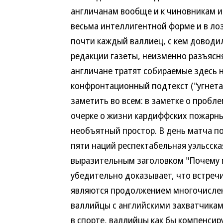
англичанам вообще и к чиновникам из
весьма интеллигентной форме и в лозу
почти каждый валлиец, с кем доводил
редакции газеты, неизменно разъясня
англичане тратят собираемые здесь н
конфронтационный подтекст ("угнета
заметить во всем: в заметке о пробле
очерке о жизни кардиффских пожарных
необъятный простор. В день матча по
пяти наций респектабельная уэльсска
выразительным заголовком "Почему 
убедительно доказывает, что встреч
являются продолжением многочислен
валлийцы с английскими захватчикам
в спорте, валлийцы как бы компенси