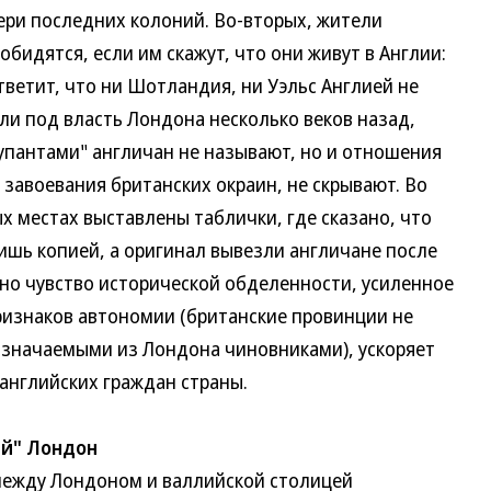
ри последних колоний. Во-вторых, жители
бидятся, если им скажут, что они живут в Англии:
ветит, что ни Шотландия, ни Уэльс Англией не
ли под власть Лондона несколько веков назад,
купантами" англичан не называют, но и отношения
 завоевания британских окраин, не скрывают. Во
х местах выставлены таблички, где сказано, что
ишь копией, а оригинал вывезли англичане после
о чувство исторической обделенности, усиленное
изнаков автономии (британские провинции не
азначаемыми из Лондона чиновниками), ускоряет
английских граждан страны.
ий" Лондон
жду Лондоном и валлийской столицей