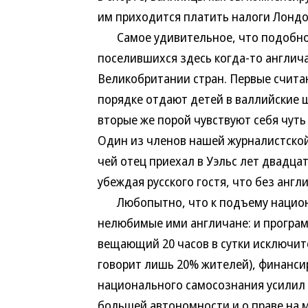
им приходится платить налоги Лондо
Самое удивительное, что подобное
поселившихся здесь когда-то англича
Великобритании стран. Первые счита
порядке отдают детей в валлийские ш
вторые же порой чувствуют себя чуть
Один из членов нашей журналистской
чей отец приехал в Уэльс лет двадца
убеждая русского гостя, что без англ
Любопытно, что к подъему национал
нелюбимые ими англичане: и програм
вещающий 20 часов в сутки исключите
говорит лишь 20% жителей), финанс
национального самосознания усилил 
большей автономности и о праве на 