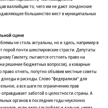
ав валлийцам то, чего им не дают лондонские
 подавляющее большинство мест в муниципальных
льной сцене
емы не столь актуальны, но и здесь, например в
т порой почти шекспировские страсти. Депутаты
ному Гамлету, пытаются отстоять право на
 на решение бюджетных вопросов), а коварные
о право отнять, попутно объявив местные советы
 доходы и расходы. Слово "федерализм" для
ельное, а все шаги по ограничению прав
 оправдывает заботой о целостности страны. А
ьных органов в последние годы неуклонно
циалов, если дело так пойдет и дальше, через