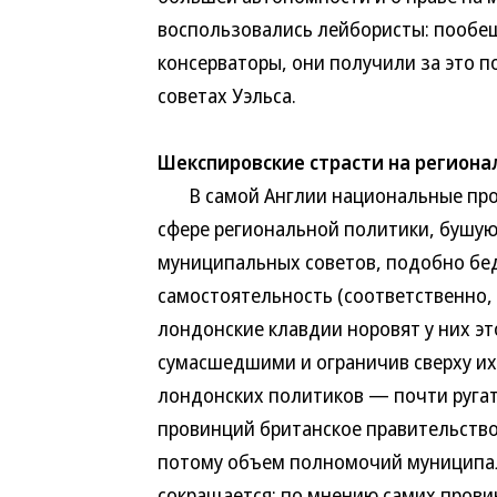
воспользовались лейбористы: пообещ
консерваторы, они получили за это
советах Уэльса.
Шекспировские страсти на региона
В самой Англии национальные пробл
сфере региональной политики, бушую
муниципальных советов, подобно бед
самостоятельность (соответственно,
лондонские клавдии норовят у них эт
сумасшедшими и ограничив сверху их
лондонских политиков — почти ругат
провинций британское правительство
потому объем полномочий муниципал
сокращается: по мнению самих провин