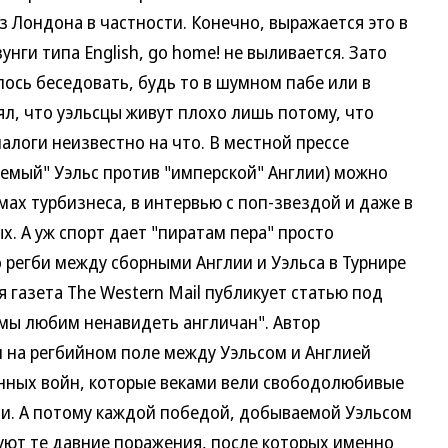
 Лондона в частности. Конечно, выражается это в
нги типа English, go home! не выливается. Зато
ось беседовать, будь то в шумном пабе или в
л, что уэльсцы живут плохо лишь потому, что
алоги неизвестно на что. В местной прессе
емый" Уэльс против "имперской" Англии) можно
мах турбизнеса, в интервью с поп-звездой и даже в
. А уж спорт дает "пиратам пера" просто
 регби между сборными Англии и Уэльса в Турнире
я газета The Western Mail публикует статью под
мы любим ненавидеть англичан". Автор
и на регбийном поле между Уэльсом и Англией
ных войн, которые веками вели свободолюбивые
и. А потому каждой победой, добываемой Уэльсом
руют те давние поражения, после которых именно