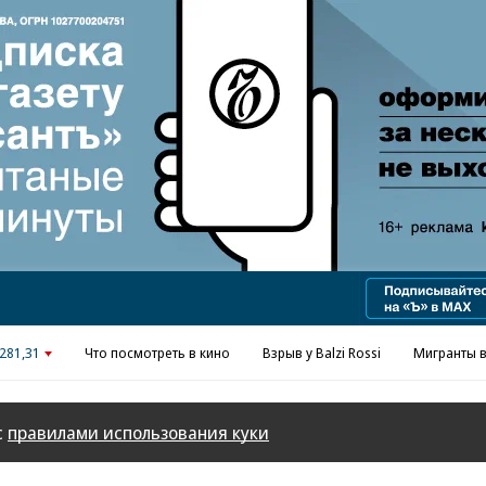
281,31
Что посмотреть в кино
Взрыв у Balzi Rossi
Мигранты в
с
правилами использования куки