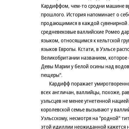
Кардиффом, чем-то сродни машине в
прошлого. История напоминает о себ
продающимися в каждой сувенирной 
средневековые валлийские Ромео да
языком, относящимся к кельтской г
языков Европы. Кстати, в Уэльсе рас
Великобритании названием, которое с
Девы Марии у белой осины над водов
пещеры".
Кардифф поражает умиротвореннос
всех англичан, валлийцы, похоже, ра
уэльсцев не менее угнетенной нацией
королевской семье вызывают у валлий
Уэльсскому, несмотря на "родной" тит
этой идиллии неожиданной кажется н