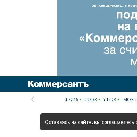
Коммерсантъ
$ 82,16
€ 94,83
¥ 12,23
IMOEX 2
Предыдущая
страница
Оставаясь на сайте, вы соглашаетесь 