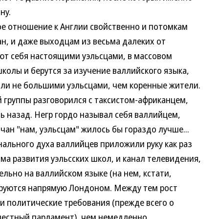
ну.
 отношение к Англии свойственно и потомкам
н, и даже выходцам из весьма далеких от
ют себя настоящими уэльсцами, в массовом
колы и берутся за изучение валлийского языка,
 ли не большими уэльсцами, чем коренные жители.
 группы разговорился с таксистом-африканцем,
ть назад. Негр гордо называл себя валлийцем,
ичан "нам, уэльсцам" жилось бы гораздо лучше...
ьного духа валлийцев приложили руку как раз
ма развития уэльсских школ, и канал телевидения,
льно на валлийском языке (на нем, кстати,
ируются напрямую Лондоном. Между тем рост
и политические требования (прежде всего о
местный парламент), чем немедленно