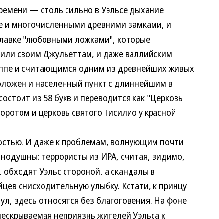
ремени — столь сильно в Уэльсе дыхание
е и многочисленными древними замками, и
лавке "любовными ложками", которые
рили своим Джульеттам, и даже валлийским
руппе и считающимся одним из древнейших живых
положен и населенный пункт с длиннейшим в
остоит из 58 букв и переводится как "Церковь
оротом и церковь святого Тисилио у красной
тью. И даже к проблемам, волнующим почти
внодушны: террористы из ИРА, считая, видимо,
, обходят Уэльс стороной, а скандалы в
цев снисходительную улыбку. Кстати, к принцу
ул, здесь относятся без благоговения. На фоне
ескрываемая неприязнь жителей Уэльса к