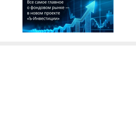
Благотворительный фонд
18+ реклама
О «Коммерсанте»
Android
Архив
Обратная связь
Контакты
Правовая информация
Реклама
E-mail рассылки
Вакансии
18+