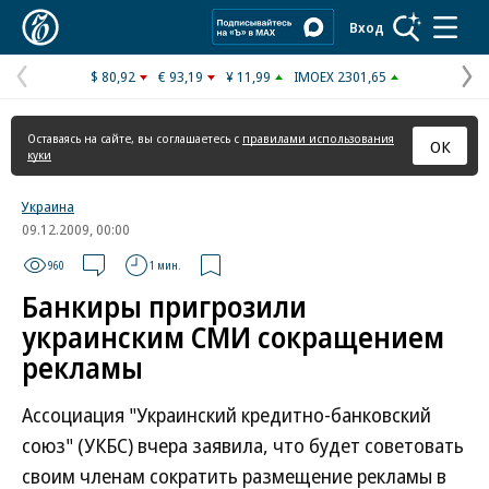
Коммерсантъ
Вход
$ 80,92
€ 93,19
¥ 11,99
IMOEX 2301,65
Предыдущая
С
страница
с
Оставаясь на сайте, вы соглашаетесь с
правилами использования
ОК
куки
Украина
09.12.2009, 00:00
960
1 мин.
Банкиры пригрозили
украинским СМИ сокращением
рекламы
Ассоциация "Украинский кредитно-банковский
союз" (УКБС) вчера заявила, что будет советовать
своим членам сократить размещение рекламы в