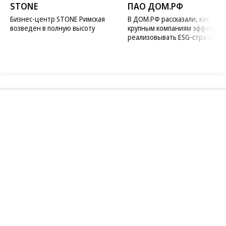
STONE
ПАО ДОМ.РФ
Бизнес-центр STONE Римская
В ДОМ.РФ рассказали, как
возведен в полную высоту
крупным компаниям эффектив
реализовывать ESG-стратегию
Благотворительный фонд
18+ реклама
О «Коммерсанте»
Android
Архив
Обратная связь
Контакты
Правовая информация
Реклама
E-mail рассылки
Вакансии
18+