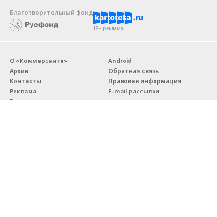
Благотворительный фонд
18+ реклама
О «Коммерсанте»
Android
Архив
Обратная связь
Контакты
Правовая информация
Реклама
E-mail рассылки
Вакансии
18+
© АО «Коммерсантъ». 127006, Москва, Оружейный переулок д. 41,
тел. +7 (495) 797-69-70.
Сетевое издание «Коммерсантъ» (доменное имя сайта:
kommersant.ru) зарегистрировано Федеральной службой
по надзору в сфере связи, информационных технологий и массовых
коммуникаций (Роскомнадзор), регистрационный номер и дата
принятия решения о регистрации: серия
Эл № ФС77-76922