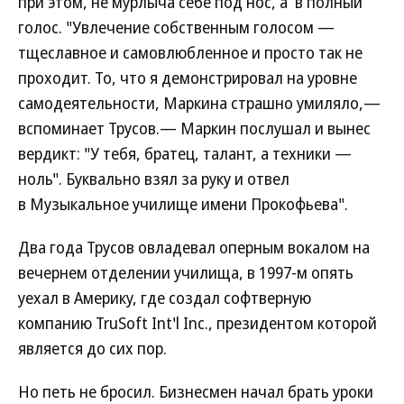
при этом, не мурлыча себе под нос, а в полный
голос. "Увлечение собственным голосом —
тщеславное и самовлюбленное и просто так не
проходит. То, что я демонстрировал на уровне
самодеятельности, Маркина страшно умиляло,—
вспоминает Трусов.— Маркин послушал и вынес
вердикт: "У тебя, братец, талант, а техники —
ноль". Буквально взял за руку и отвел
в Музыкальное училище имени Прокофьева".
Два года Трусов овладевал оперным вокалом на
вечернем отделении училища, в 1997-м опять
уехал в Америку, где создал софтверную
компанию TruSoft Int'l Inc., президентом которой
является до сих пор.
Но петь не бросил. Бизнесмен начал брать уроки