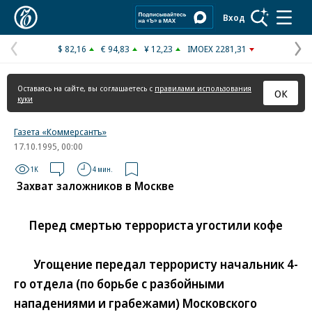
Коммерсантъ
Вход
$ 82,16
€ 94,83
¥ 12,23
IMOEX 2281,31
Предыдущая
С
страница
с
Оставаясь на сайте, вы соглашаетесь с
правилами использования
ОК
куки
Газета «Коммерсантъ»
17.10.1995, 00:00
1K
4 мин.
Захват заложников в Москве
Перед смертью террориста угостили кофе
Угощение передал террористу начальник 4-
го отдела (по борьбе с разбойными
нападениями и грабежами) Московского