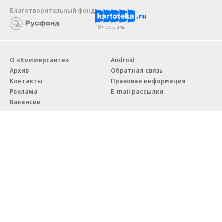
Благотворительный фонд
18+ реклама
О «Коммерсанте»
Android
Архив
Обратная связь
Контакты
Правовая информация
Реклама
E-mail рассылки
Вакансии
18+
© АО «Коммерсантъ». 127006, Москва, Оружейный переулок д. 41,
тел. +7 (495) 797-69-70.
Сетевое издание «Коммерсантъ» (доменное имя сайта:
kommersant.ru) зарегистрировано Федеральной службой
по надзору в сфере связи, информационных технологий и массовых
коммуникаций (Роскомнадзор), регистрационный номер и дата
принятия решения о регистрации: серия
Эл № ФС77-76922