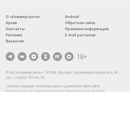
О «Коммерсанте»
Android
Архив
Обратная связь
Контакты
Правовая информация
Реклама
E-mail рассылки
Вакансии
18+
© АО «Коммерсантъ». 127006, Москва, Оружейный переулок д. 41,
тел. +7 (495) 797-69-70.
Сетевое издание «Коммерсантъ» (доменное имя сайта:
kommersant.ru) зарегистрировано Федеральной службой
по надзору в сфере связи, информационных технологий и массовых
коммуникаций (Роскомнадзор), регистрационный номер и дата
принятия решения о регистрации: серия
Эл № ФС77-76922
от 11 октября 2019 г.
Партнерские проекты/материалы, новости компаний, материалы
с пометкой «Промо» и «Официальное сообщение» опубликованы