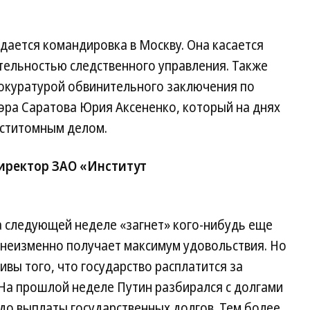
ается командировка в Москву. Она касается
тельностью следственного управления. Также
окуратурой обвинительного заключения по
эра Саратова Юрия Аксененко, который на днях
еститомным делом.
иректор ЗАО «Институт
 следующей неделе «загнет» кого-нибудь еще
е неизменно получает максимум удовольствия. Но
вы того, что государство расплатится за
 На прошлой неделе Путин разбирался с долгами
 до выплаты государственных долгов. Тем более