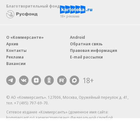
Благотворительный фонд
18+ реклама
О «Коммерсанте»
Android
Архив
Обратная связь
Контакты
Правовая информация
Реклама
E-mail рассылки
Вакансии
18+
© АО «Коммерсантъ». 127006, Москва, Оружейный переулок д. 41,
тел. +7 (495) 797-69-70.
Сетевое издание «Коммерсантъ» (доменное имя сайта:
kommersant.ru) зарегистрировано Федеральной службой
по надзору в сфере связи, информационных технологий и массовых
коммуникаций (Роскомнадзор), регистрационный номер и дата
принятия решения о регистрации: серия
Эл № ФС77-76922