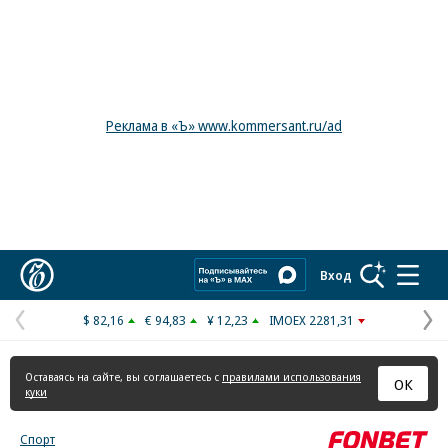
Реклама в «Ъ» www.kommersant.ru/ad
Коммерсантъ
Вход
$ 82,16
€ 94,83
¥ 12,23
IMOEX 2281,31
Предыдущая
С
страница
с
Оставаясь на сайте, вы соглашаетесь с
правилами использования
ОК
куки
Спорт