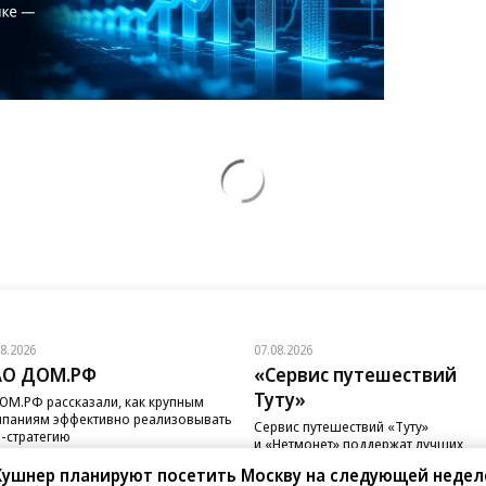
08.2026
07.08.2026
АО ДОМ.РФ
«Сервис путешествий
Туту»
ОМ.РФ рассказали, как крупным
паниям эффективно реализовывать
Сервис путешествий «Туту»
-стратегию
и «Нетмонет» поддержат лучших
сотрудников российских отелей
Кушнер планируют посетить Москву на следующей недел