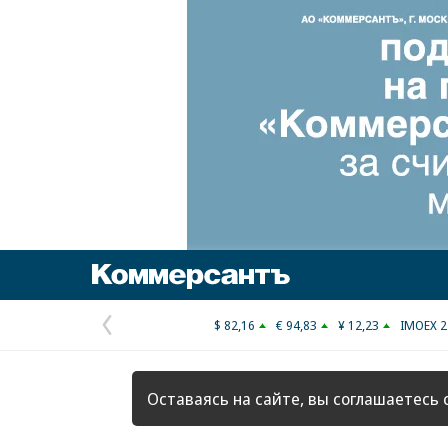
Коммерсантъ
$ 82,16
€ 94,83
¥ 12,23
IMOEX 2
Предыдущая
страница
Оставаясь на сайте, вы соглашаетесь 