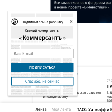
Подпишитесь на рассылку
Свежий номер газеты
Коммерсантъ
ПОДПИСАТЬСЯ
Новости компаний
Все
07.08.2026
07.
Спасибо, не сейчас
STONE
П
Бизнес-центр STONE Римская возведен
В Д
в полную высоту
ком
ESG
Лента
Моя лента
ТАСС: Уиткофф и 