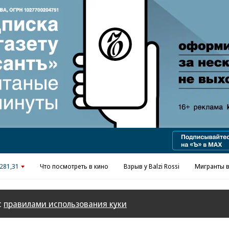
Реклама в «Ъ» www.kommersant.ru/ad
281,31
Что посмотреть в кино
Взрыв у Balzi Rossi
Мигранты в
с
правилами использования куки