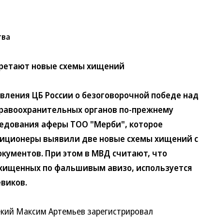
тва
ретают новые схемы хищений
ения ЦБ России о безоговорочной победе над
равоохранительных органов по-прежнему
следования аферы ТОО "Мерби", которое
илиционеры выявили две новые схемы хищений с
ументов. При этом в МВД считают, что
охищенных по фальшивым авизо, используется
виков.
ий Максим Артемьев зарегистрировал