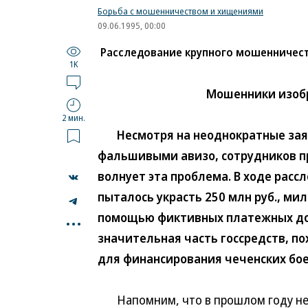
Борьба с мошенничеством и хищениями
09.06.1995, 00:00
Расследование крупного мошенничес
1K
Мошенники изоб
2 мин.
Несмотря на неоднократные заявл
фальшивыми авизо, сотрудников п
волнует эта проблема. В ходе рас
пыталось украсть 250 млн руб., м
...
помощью фиктивных платежных док
значительная часть госсредств, п
для финансирования чеченских бое
Напомним, что в прошлом году нек