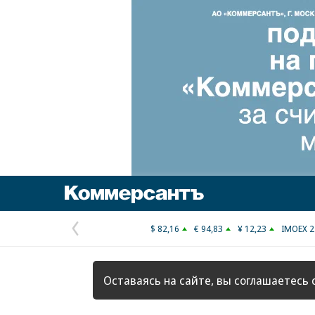
Коммерсантъ
$ 82,16
€ 94,83
¥ 12,23
IMOEX 2
Предыдущая
страница
Оставаясь на сайте, вы соглашаетесь 