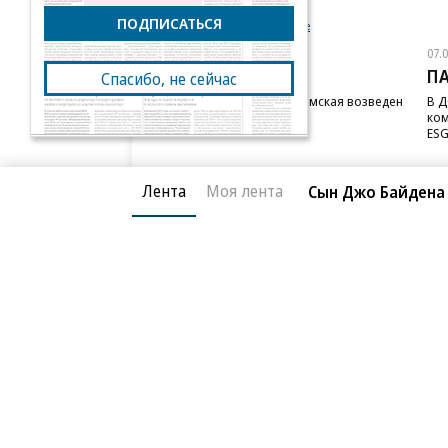
ПОДПИСАТЬСЯ
Новости компаний
Все
07.08.2026
07.
STONE
П
Спасибо, не сейчас
Бизнес-центр STONE Римская возведен
В Д
в полную высоту
ком
ESG
Лента
Моя лента
Сын Джо Байдена
Благотворительный фонд
О «Коммер
Архив
Контакты
18+ реклама
© АО «Коммерсантъ». 127006, Москва, Оружейный пе
Сетевое издание «Коммерсантъ» (доменное имя сайт
Федеральной службой по надзору в сфере связи, и