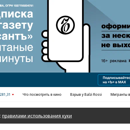
281,31
Что посмотреть в кино
Взрыв у Balzi Rossi
Мигранты в
с
правилами использования куки