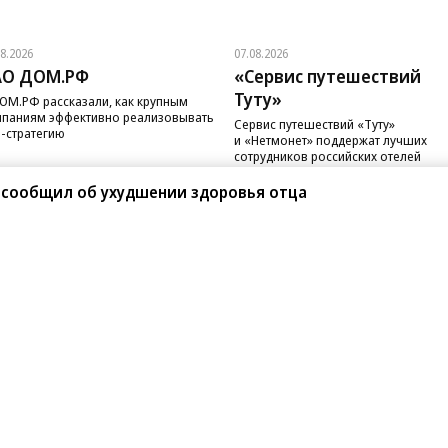
08.2026
07.08.2026
АО ДОМ.РФ
«Сервис путешествий
Туту»
ОМ.РФ рассказали, как крупным
паниям эффективно реализовывать
Сервис путешествий «Туту»
-стратегию
и «Нетмонет» поддержат лучших
сотрудников российских отелей
 сообщил об ухудшении здоровья отца
санте»
Реклама
Обратная связь
Вакансии
Правовая информация
Android
E-mail рассылки
реулок д. 41,
тел. +7 (495) 797-69-70.
Партнерские проекты/матери
«Промо» и «Официальное со
а: kommersant.ru) зарегистрировано
нформационных технологий
На kommersant.ru применяют