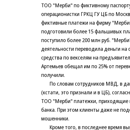
ТОО "Мерби" по фиктивному паспорту
операционистки ГРКЦ ГУ ЦБ по Москв
фиктивные платежи на фирму "Мерби"
подготовили более 15 фальшивых пла
поступило более 200 млн руб. "Мерби
деятельности переводила деньги на 
средства по векселям на предъявите
Артемьев обещал им по 25% от переве
получили.
По словам сотрудников МВД, в дан
(кстати, это признали и в ЦБ), согл
ТОО "Мерби" платежки, приходящие 
банка. При этом клиенты даже не под
мошенники.
Кроме того, в последнее время выя