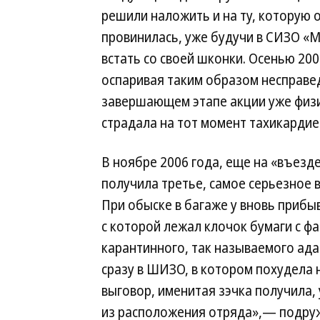
решили наложить и на ту, которую 
провинилась, уже будучи в СИЗО «М
встать со своей шконки. Осенью 20
оспаривая таким образом несправедл
завершающем этапе акции уже физич
страдала на тот момент тахикардие
В ноябре 2006 года, еще на «въезд
получила третье, самое серьезное 
При обыске в багаже у вновь приб
с которой лежал клочок бумаги с фа
карантинного, так называемого ад
сразу в ШИЗО, в котором похудела н
выговор, именитая зэчка получила,
из расположения отряда»,— подруж