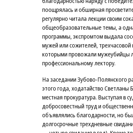
благодарностью наряду с победите
поощрялась и обширная просветите
регулярно читала лекции своим сок
общеобразовательные темы, а одна
программы, экспромтом выдала сосе
мужей или сожителей, трехчасовой к
которыми провожали мужеубийцы ле
профессиональному лектору.
На заседании Зубово-Полянского р
этого года, ходатайство Светланы
местная прокуратура. Выступая в су
добросовестный труд и общественн
объявлялись благодарности, но бы
долгосрочные трехдневные свидани