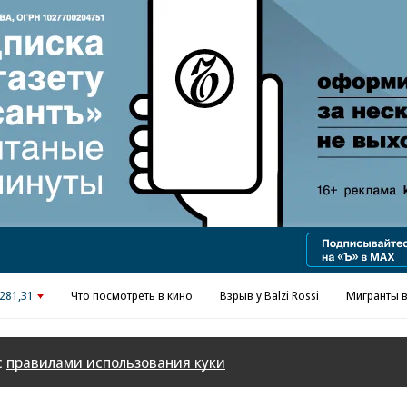
Реклама в «Ъ» www.kommersant.ru/ad
281,31
Что посмотреть в кино
Взрыв у Balzi Rossi
Мигранты в
с
правилами использования куки