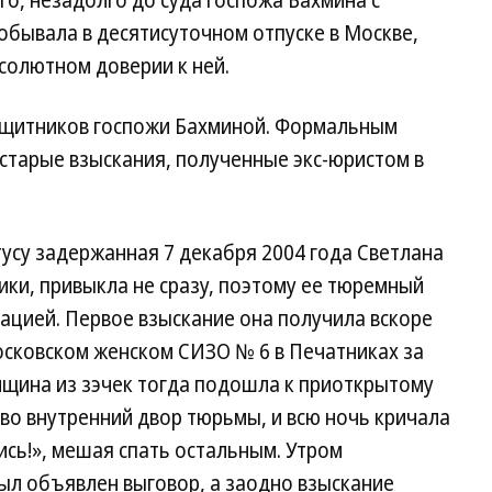
го, незадолго до суда госпожа Бахмина с
обывала в десятисуточном отпуске в Москве,
солютном доверии к ней.
ащитников госпожи Бахминой. Формальным
 старые взыскания, полученные экс-юристом в
усу задержанная 7 декабря 2004 года Светлана
ики, привыкла не сразу, поэтому ее тюремный
рацией. Первое взыскание она получила вскоре
московском женском СИЗО № 6 в Печатниках за
нщина из зэчек тогда подошла к приоткрытому
во внутренний двор тюрьмы, и всю ночь кричала
ись!», мешая спать остальным. Утром
л объявлен выговор, а заодно взыскание