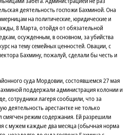
льницами забега. Администрацией не раз
льская деятельность госпожи Бахминой. Она
амерницам на политические, юридические и
жды, 8 Марта, отойдя от обязательной
дкам, осужденным, в основном, за убийства
урс на тему семейных ценностей. Овации, с
ктора Бахмину, пожалуй, сделали бы честь и
айонного суда Мордовии, состоявшемся 27 мая
 Бахминой поддержали администрация колонии и
де, сотрудники лагеря сообщили, что за
ую деятельность арестантке не только
л смягчен режим содержания. Ей разрешили
я с мужем каждые два месяца (обычная норма