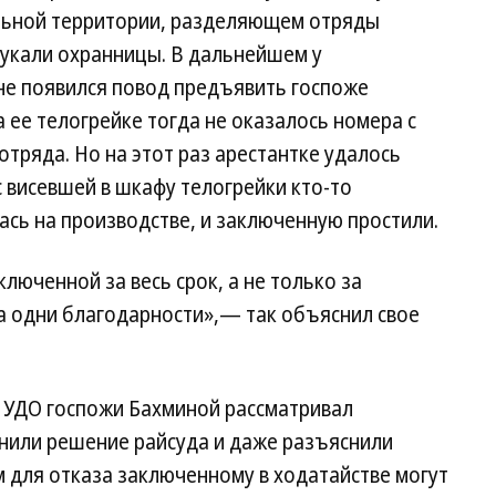
льной территории, разделяющем отряды
тукали охранницы. В дальнейшем у
не появился повод предъявить госпоже
ее телогрейке тогда не оказалось номера с
тряда. Но на этот раз арестантке удалось
с висевшей в шкафу телогрейки кто-то
ась на производстве, и заключенную простили.
юченной за весь срок, а не только за
а одни благодарности»,— так объяснил свое
б УДО госпожи Бахминой рассматривал
нили решение райсуда и даже разъяснили
м для отказа заключенному в ходатайстве могут