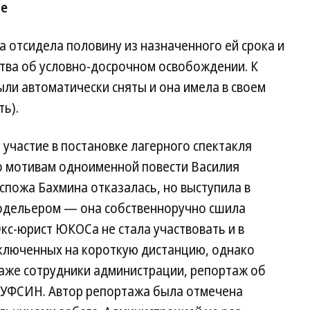
ые
а отсидела половину из назначенного ей срока и
ства об условно-досрочном освобождении. К
ыли автоматически сняты и она имела в своем
ть).
 участие в постановке лагерного спектакля
по мотивам одноименной повести Василия
оспожа Бахмина отказалась, но выступила в
модельером — она собственноручно сшила
кс-юрист ЮКОСа не стала участвовать и в
ключенных на короткую дистанцию, однако
даже сотрудники администрации, репортаж об
о УФСИН. Автор репортажа была отмечена