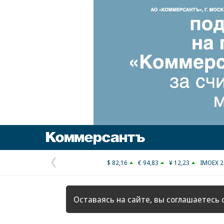
Коммерсантъ
$ 82,16
€ 94,83
¥ 12,23
IMOEX 2
Предыдущая
страница
Оставаясь на сайте, вы соглашаетесь 