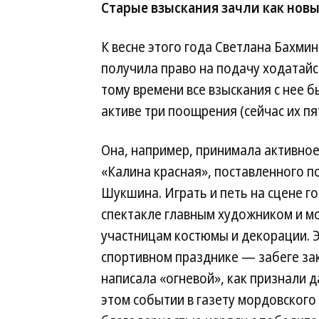
Старые взыскания зачли как нов
К весне этого года Светлана Бахмин
получила право на подачу ходатай
тому времени все взыскания с нее б
активе три поощрения (сейчас их пя
Она, например, принимала активное
«Калина красная», поставленного 
Шукшина. Играть и петь на сцене г
спектакле главным художником и 
участницам костюмы и декорации. Э
спортивном празднике — забеге за
написала «огневой», как признали 
этом событии в газету мордовског