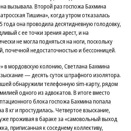
она вызывала. Второй раз госпожа Бахмина
атросская Тишина», когда утром отказалась
05 года она проводила десятидневную голодовку,
ивый с ее точки зрения арест, и на
ески не могла подняться на ноги, поскольку
й, почечной недостаточностью и бессонницей.
е» в мордовскую колонию, Светлана Бахмина
взыскание — десять суток штрафного изолятора.
ывшей обнаружили телефонную sim-карту, рядом
милией одного из адвокатов. В итоге вместо
аптационного блока госпожа Бахмина попала
а 8 кг и простудилась. Четвертое взыскание,
 уже проживая в бараке за «самовольный выход
ка, приписанная к соседнему коллективу,