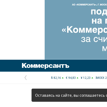
Коммерсантъ
$ 82,16
€ 94,83
¥ 12,23
IMOEX 2
Предыдущая
страница
Оставаясь на сайте, вы соглашаетесь 