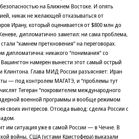
зопасностью на Ближнем Востоке. И опять
сией, никак не желающей отказываться от
оров Ирану, который оценивается от $800 млн до
 Женеве, дипломатично заметил: ни сама проблема,
стали "камнем преткновения" на переговорах.
м дипломатична: никакого "понимания" со
 Вашингтон намерен вынести этот самый острый
 и Клинтона. Глава МИД России разъясняет: Иран
кты — под контролем МАГАТЭ, и "проблемы тут
и числят Тегеран "покровителем международного
 ядерной военной программы и вообще режимом
я своих интересов. Отсюда вывод: сделка России с
падом.
м ситуация уже в самой России — в Чечне. В
ской войны, США (устами Кристофера) выказали