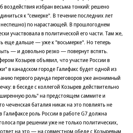
об воздействия избран весьма тонкий: решено
диниться к "семерке". В течение последних лет
 и неспешно) по нарастающей. В прошлогоднем
ски участвовала в политической его части. Там же,
ть еще дальше — уже к "восьмерке". Но теперь
быть — и довольно резко — повернут вспять.
фером Козырев объявил, что участие России в
ки" в канадском городе Галифакс будет одной из
чанию первого раунда переговоров уже анонимный
чку: в беседе с коллегой Козырев действительно
сширенную роль" на предстоящем саммите и
то чеченская баталия никак на это повлиять не
в Галифаксе роль России в работе G7 должна
голоса при решении уже не только политических,
 ответ на это — на совместном обеде с Козыревым