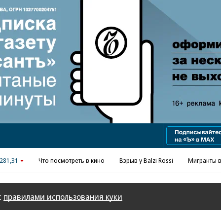
281,31
Что посмотреть в кино
Взрыв у Balzi Rossi
Мигранты в
с
правилами использования куки