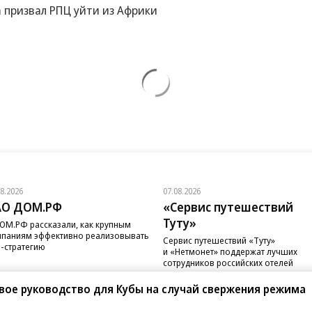
 призвал РПЦ уйти из Африки
08.2026
07.08.2026
АО ДОМ.РФ
«Сервис путешествий
Туту»
ОМ.РФ рассказали, как крупным
паниям эффективно реализовывать
Сервис путешествий «Туту»
-стратегию
и «Нетмонет» поддержат лучших
сотрудников российских отелей
вое руководство для Кубы на случай свержения режима