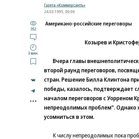
Газета «Коммерсантъ»
24.03.1995, 00:00
Американо-российские переговоры
352
Козырев и Кристофе
3 мин.
Вчера главы внешнеполитических
второй раунд переговоров, посвящ
стран. Решение Билла Клинтона пр
победы, казалось, подтверждает с
...
началом переговоров с Уорреном К
непреодолимых проблем". Однако 
усомниться в этом.
К числу непреодолимых пока пробл