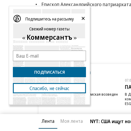
Епископ Александрийского патриархата
Еще
Подпишитесь на рассылку
Свежий номер газеты
Коммерсантъ
ПОДПИСАТЬСЯ
Новости компаний
Все
07.08.2026
07.
STONE
П
Спасибо, не сейчас
Бизнес-центр STONE Римская возведен
В Д
в полную высоту
ком
ESG
Лента
Моя лента
NYT: США ищут но