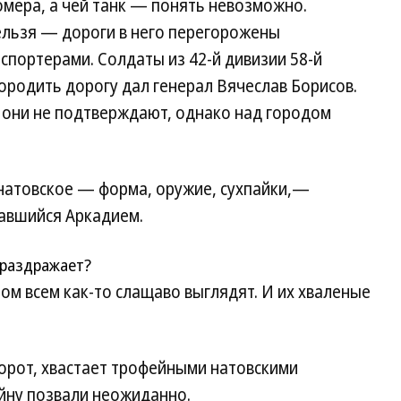
омера, а чей танк — понять невозможно.
ельзя — дороги в него перегорожены
спортерами. Солдаты из 42-й дивизии 58-й
ородить дорогу дал генерал Вячеслав Борисов.
и, они не подтверждают, однако над городом
 натовское — форма, оружие, сухпайки,—
вавшийся Аркадием.
 раздражает?
том всем как-то слащаво выглядят. И их хваленые
орот, хвастает трофейными натовскими
ойну позвали неожиданно.