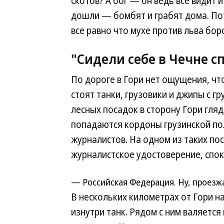
скотов? А бог — он ведь все видит и
дошли — бомбят и грабят дома. Пот
все равно что мухе против льва боро
"Сидели себе в Чечне с
По дороге в Гори нет ощущения, чт
стоят танки, грузовики и джипы с 
лесных посадок в сторону Гори гляд
попадаются кордоны грузинской по
журналистов. На одном из таких пос
журналистское удостоверение, спо
— Российская Федерация. Ну, проезж
В нескольких километрах от Гори н
изнутри танк. Рядом с ним валяетс