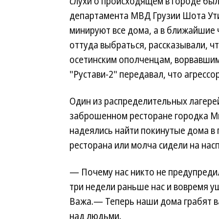
слухи о происходящем в городе был
департамента МВД Грузии Шота Ути
минируют все дома, а в ближайшие ч
оттуда выбраться, рассказывали, ч
осетинским ополченцам, ворвавшимс
"Рустави-2" передавал, что агресс
Один из распределительных лагерей
заброшенном ресторане городка Мцх
надеялись найти покинутые дома в 
ресторана или молча сидели на нас
— Почему нас никто не предупредил
три недели раньше нас и вовремя у
Важа.— Теперь наши дома грабят в
над людьми.