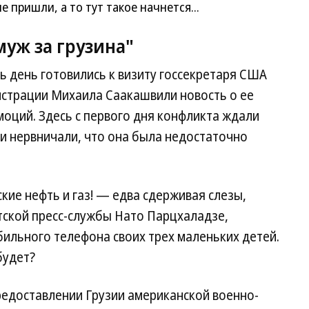
пришли, а то тут такое начнется...
уж за грузина"
ь день готовились к визиту госсекретаря США
истрации Михаила Саакашвили новость о ее
оций. Здесь с первого дня конфликта ждали
 и нервничали, что она была недостаточно
кие нефть и газ! — едва сдерживая слезы,
тской пресс-службы Нато Парцхаладзе,
бильного телефона своих трех маленьких детей.
будет?
едоставлении Грузии американской военно-