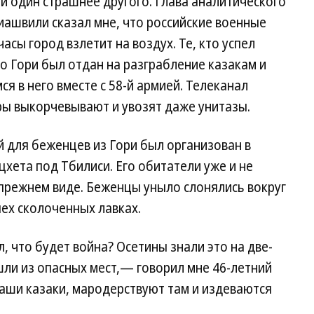
и один страшнее другого. Глава аналитического
ашвили сказал мне, что российские военные
асы город взлетит на воздух. Те, кто успел
то Гори был отдан на разграбление казакам и
я в него вместе с 58-й армией. Телеканал
оры выкорчевывают и увозят даже унитазы.
 для беженцев из Гори был организован в
ета под Тбилиси. Его обитатели уже и не
прежнем виде. Беженцы уныло слонялись вокруг
пех сколоченных лавках.
, что будет война? Осетины знали это на две-
шли из опасных мест,— говорил мне 46-летний
аши казаки, мародерствуют там и издеваются