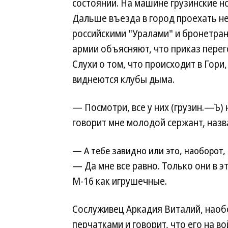
состоянии. На машине грузинские н
Дальше въезда в город проехать н
российскими "Уралами" и бронетран
армии объясняют, что приказ перег
Слухи о том, что происходит в Гор
виднеются клубы дыма.
— Посмотри, все у них (грузин.—Ъ)
говорит мне молодой сержант, наз
— А тебе завидно или это, наоборот,
— Да мне все равно. Только они в э
М-16 как игрушечные.
Сослуживец Аркадия Виталий, наоб
перчатками и говорит, что его на в