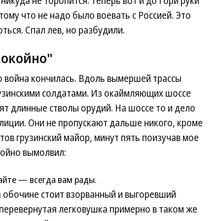
 никуда не торопится. Теперь вот и до Гори руки
ому что не надо было воевать с Россией. Это
ться. Спал лев, но разбудили.
покойно"
о война кончилась. Вдоль вымершей трассы
грузинскими солдатами. Из окаймляющих шоссе
ят длинные стволы орудий. На шоссе то и дело
лиции. Они не пропускают дальше никого, кроме
тов грузинский майор, минут пять поизучав мое
койно вымолвил:
айте — всегда вам рады.
а обочине стоит взорванный и выгоревший
я перевернутая легковушка примерно в таком же