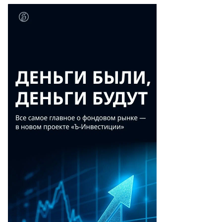
Объем
Посл.
Изм. (%)
сделок
(шт.)
18,8
-2,84
1500
-
-
-
28
-3,45
600
3,915
-
20000