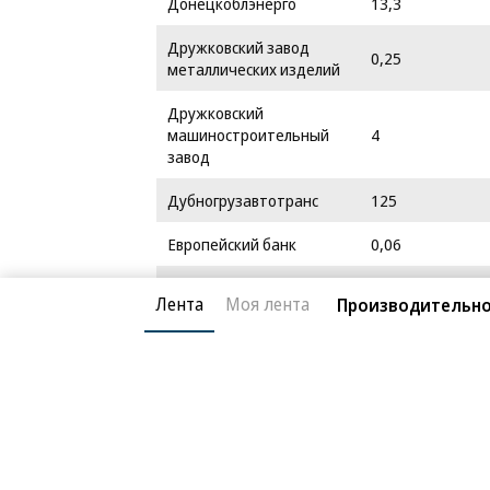
Донецкоблэнерго
13,3
Дружковский завод
0,25
металлических изделий
Дружковский
машиностроительный
4
завод
Дубногрузавтотранс
125
Европейский банк
0,06
Енакиевский метзавод
216
Лента
Моя лента
Производительно
Жидачивский ЦБК
0,24
Житомироблэнерго
4,5
Западэнерго
373,25
Запорожский
0,65
алюминиевый завод