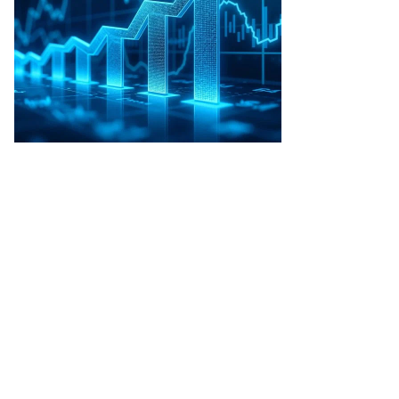
-
-
-
-
-
-
0,361
-
100000
-
-
-
-
-
-
0,708
+5,36
100000
-
-
-
-
-
-
-
-
-
-
-
-
-
-
-