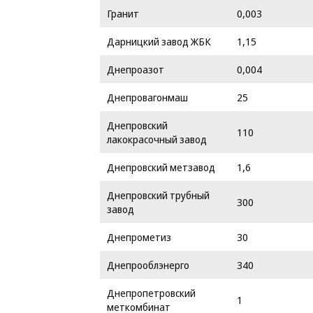
Гранит
0,003
Дарницкий завод ЖБК
1,15
Днепроазот
0,004
Днепровагонмаш
25
Днепровский
110
лакокрасочный завод
Днепровский метзавод
1,6
Днепровский трубный
300
завод
Днепрометиз
30
Днепрооблэнерго
340
Днепропетровский
1
меткомбинат