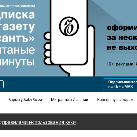
Реклама в «Ъ» www.kommersant.ru/ad
Взрыв у Balzi Rossi
Мигранты в Испании
Навстречу выборам
с
правилами использования куки