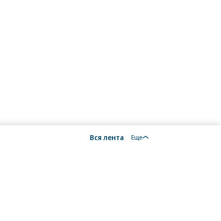
-
-
-
-
-
-
-
-
-
-
-
-
-
-
-
216
-0,92
200
Вся лента
Еще
-
-
-
-
-
-
375
-0,13
200
-
-
-