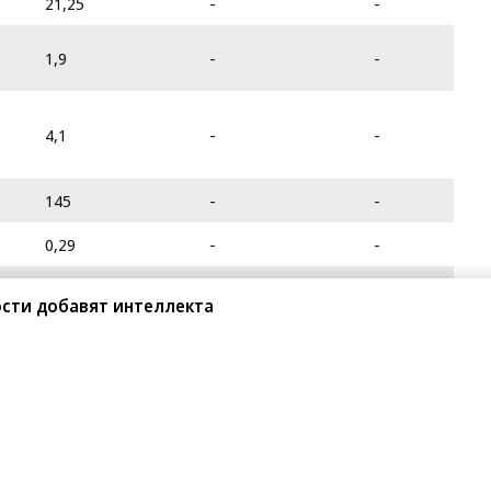
21,25
-
-
1,9
-
-
4,1
-
-
145
-
-
0,29
-
-
220
208
218
сти добавят интеллекта
0,7
-
-
5,4
-
-
376
373
375,5
0,85
-
-