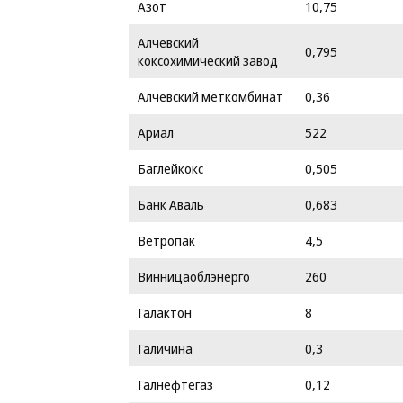
Азот
10,75
Алчевский
0,795
коксохимический завод
Алчевский меткомбинат
0,36
Ариал
522
Баглейкокс
0,505
Банк Аваль
0,683
Ветропак
4,5
Винницаоблэнерго
260
Галактон
8
Галичина
0,3
Галнефтегаз
0,12