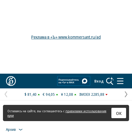
Реклама в «Ъ» www.kommersant.ru/ad
Коммерсантъ
Вход
$ 81,40
€ 94,05
¥ 12,08
IMOEX 2285,88
Предыдущая
С
страница
с
Оставаясь на сайте, вы соглашаетесь с
правилами использования
ОК
куки
Архив