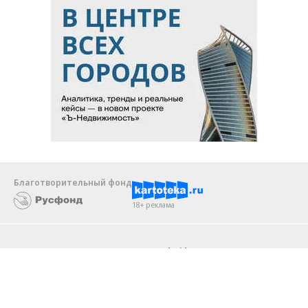
Благотворительный фонд
18+ реклама
О «Коммерсанте»
Android
Архив
Обратная связь
Контакты
Правовая информация
Реклама
E-mail рассылки