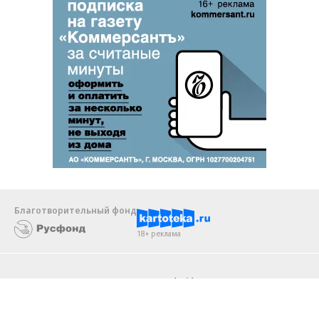
Благотворительный фонд
18+ реклама
О «Коммерсанте»
Android
Архив
Обратная связь
Контакты
Правовая информация