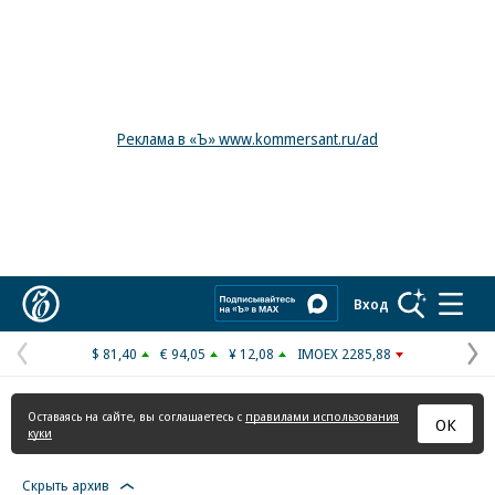
Реклама в «Ъ» www.kommersant.ru/ad
Коммерсантъ
Вход
$ 81,40
€ 94,05
¥ 12,08
IMOEX 2285,88
Предыдущая
С
страница
с
Оставаясь на сайте, вы соглашаетесь с
правилами использования
ОК
куки
Скрыть архив