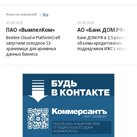
Новости компаний
Все
05.08.2026
05.08.2026
ПАО «ВымпелКом»
АО «Банк ДОМ.РФ»
Beeline Cloud и PlatformCraft
Банк ДОМ.РФ в 2,5 раза нараст
запустили холодное S3-
объемы кредитования
хранилище для архивных
подрядчиков ИЖС с эскроу
данных бизнеса