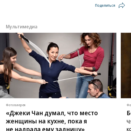
Поделиться
Мультимедиа
Фотогалерея
Фо
«Джеки Чан думал, что место
Б
женщины на кухне, пока я
Ч
не надрала ему задницу»
к