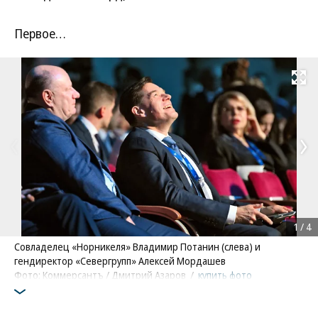
Первое…
Развернуть на
1
/
4
Совладелец «Норникеля» Владимир Потанин (слева) и
гендиректор «Севергрупп» Алексей Мордашев
Фото: Коммерсантъ / Дмитрий Азаров
/
купить фото