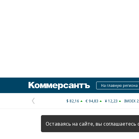
Коммерсантъ
На главную региона
$ 82,16
€ 94,83
¥ 12,23
IMOEX 2
Предыдущая
страница
Оставаясь на сайте, вы соглашаетесь 