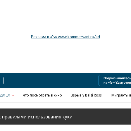
Реклама в «Ъ» www.kommersant.ru/ad
281,31
Что посмотреть в кино
Взрыв у Balzi Rossi
Мигранты в
с
правилами использования куки