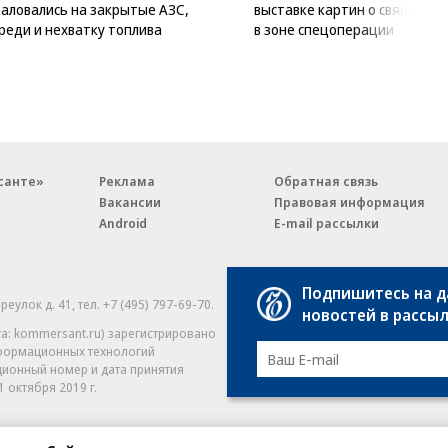
аловались на закрытые АЗС,
выставке картин о священни
реди и нехватку топлива
в зоне спецоперации
санте»
Реклама
Обратная связь
Вакансии
Правовая информация
Android
E-mail рассылки
Подпишитесь на 
реулок д. 41,
тел. +7 (495) 797-69-70.
Партнерские проекты/матери
новостей в рассы
«Промо» и «Официальное со
а: kommersant.ru) зарегистрировано
нформационных технологий
На kommersant.ru применяют
ционный номер и дата принятия
1 октября 2019 г.