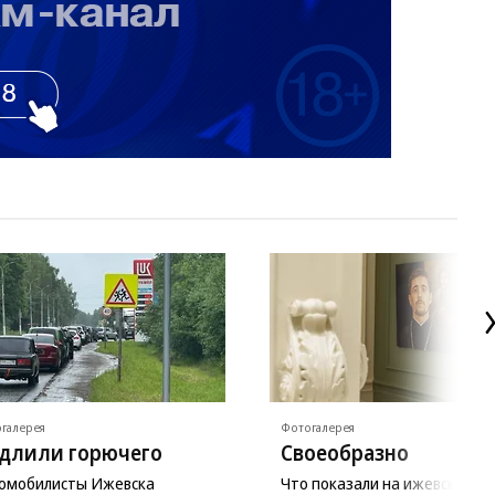
галерея
Фотогалерея
длили горючего
Своеобразно
омобилисты Ижевска
Что показали на ижевской