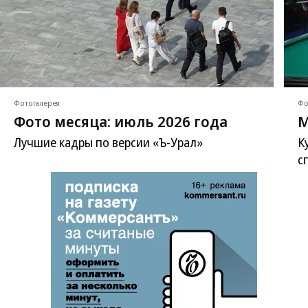
Фотогалерея
Фо
Фото месяца: июль 2026 года
М
Лучшие кадры по версии «Ъ-Урал»
К
с