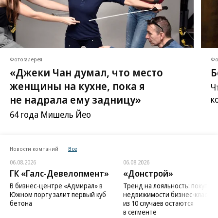
Фотогалерея
Фо
«Джеки Чан думал, что место
Б
женщины на кухне, пока я
Ч
не надрала ему задницу»
к
64 года Мишель Йео
Новости компаний
Все
06.08.2026
06.08.2026
ГК «Галс-Девелопмент»
«Донстрой»
В бизнес-центре «Адмирал» в
Тренд на лояльность: покупат
Южном порту залит первый куб
недвижимости бизнес-класса в
бетона
из 10 случаев остаются
в сегменте