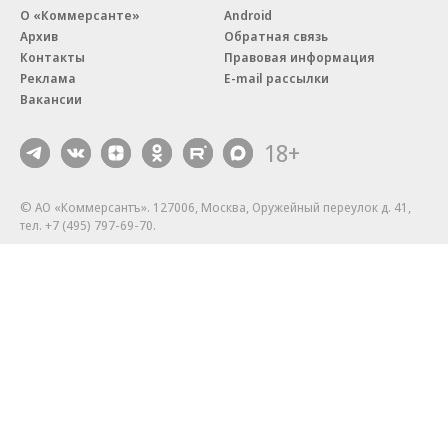
О «Коммерсанте»
Android
Архив
Обратная связь
Контакты
Правовая информация
Реклама
E-mail рассылки
Вакансии
18+
© АО «Коммерсантъ». 127006, Москва, Оружейный переулок д. 41,
тел. +7 (495) 797-69-70.
Сетевое издание «Коммерсантъ» (доменное имя сайта:
kommersant.ru) зарегистрировано Федеральной службой
по надзору в сфере связи, информационных технологий и массовых
коммуникаций (Роскомнадзор), регистрационный номер и дата
принятия решения о регистрации: серия
Эл № ФС77-76922
от 11 октября 2019 г.
Партнерские проекты/материалы, новости компаний, материалы
с пометкой «Промо» и «Официальное сообщение» опубликованы
на коммерческой основе.
На kommersant.ru применяются рекомендательные технологии.