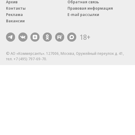
Архив
Обратная связь
Контакты
Правовая информация
Реклама
E-mail рассылки
Вакансии
18+
© АО «Коммерсантъ». 127006, Москва, Оружейный переулок д. 41,
тел. +7 (495) 797-69-70.
Сетевое издание «Коммерсантъ» (доменное имя сайта:
kommersant.ru) зарегистрировано Федеральной службой
по надзору в сфере связи, информационных технологий и массовых
коммуникаций (Роскомнадзор), регистрационный номер и дата
принятия решения о регистрации: серия
Эл № ФС77-76922
от 11 октября 2019 г.
Партнерские проекты/материалы, новости компаний, материалы
с пометкой «Промо» и «Официальное сообщение» опубликованы
на коммерческой основе.
На kommersant.ru применяются рекомендательные технологии.
Подробнее