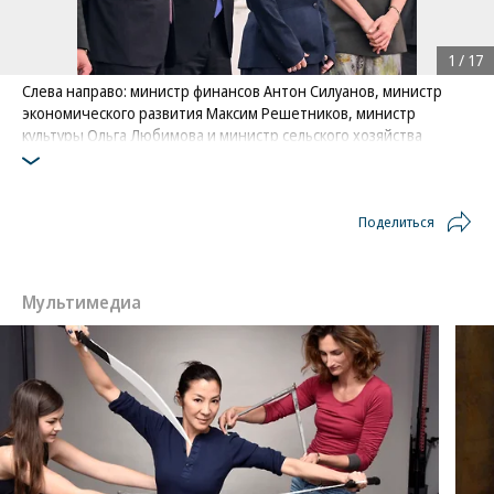
1
/
17
Слева направо: министр финансов Антон Силуанов, министр
экономического развития Максим Решетников, министр
культуры Ольга Любимова и министр сельского хозяйства
Оксана Лут перед началом переговоров президента РФ
Владимира Путина с Султаном Омана Хейсамом Бен Тареком
Аль Саидом
Поделиться
Фото: Коммерсантъ / Дмитрий Азаров
/
купить фото
Мультимедиа