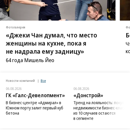
Фотогалерея
Фо
«Джеки Чан думал, что место
Б
женщины на кухне, пока я
Ч
не надрала ему задницу»
к
64 года Мишель Йео
Новости компаний
Все
06.08.2026
06.08.2026
ГК «Галс-Девелопмент»
«Донстрой»
В бизнес-центре «Адмирал» в
Тренд на лояльность: покупат
Южном порту залит первый куб
недвижимости бизнес-класса в
бетона
из 10 случаев остаются
в сегменте