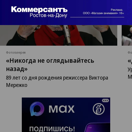
Фотогалерея
Фо
«Никогда не оглядывайтесь
«
назад»
У
М
89 лет со дня рождения режиссера Виктора
Мережко