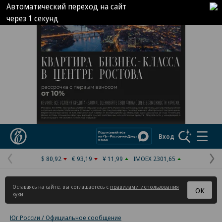
Автоматический переход на сайт
через
1
секунд
Реклама в «Ъ» www.kommersant.ru/ad
Коммерсантъ
Вход
$ 80,92
€ 93,19
¥ 11,99
IMOEX 2301,65
Предыдущая
С
страница
с
Оставаясь на сайте, вы соглашаетесь с
правилами использования
ОК
куки
Юг России / Официальное сообщение