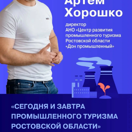
Официальное сообщение
На Дону рассмотрят возможность
предоставления бесплатной
юридической помощи лишенным
родительских прав
Этот вопрос обсуждался на 35-ом заседании
донского парламента
Мультимедиа