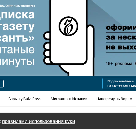
Реклама в «Ъ» www.kommersant.ru/ad
Взрыв у Balzi Rossi
Мигранты в Испании
Навстречу выборам
с
правилами использования куки