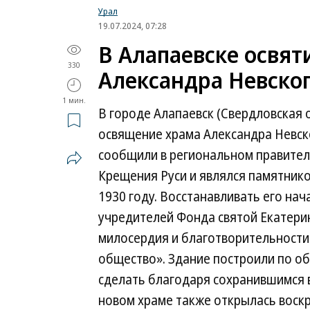
Урал
19.07.2024, 07:28
В Алапаевске освя
330
Александра Невско
1 мин.
В городе Алапаевск (Свердловская 
освящение храма Александра Невско
сообщили в региональном правитель
Крещения Руси и являлся памятнико
1930 году. Восстанавливать его нач
учредителей Фонда святой Екатери
милосердия и благотворительности
общество». Здание построили по о
сделать благодаря сохранившимся 
новом храме также открылась воск