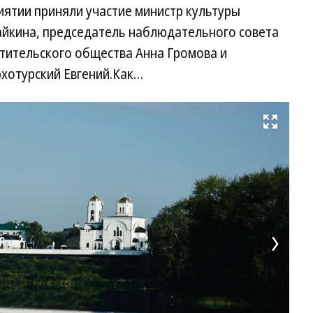
иятии приняли участие министр культуры
айкина, председатель наблюдательного совета
етительского общества Анна Громова и
рхотурский Евгений.Как…
Развернуть на весь экран