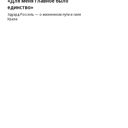
«Для меня главное было
единство»
Эдуард Россель — о жизненном пути и силе
Урала
Фото: Екатеринбургская епархия