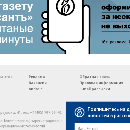
санте»
Реклама
Обратная связь
Вакансии
Правовая информация
Android
E-mail рассылки
Подпишитесь на 
реулок д. 41,
тел. +7 (495) 797-69-70.
Партнерские проекты/матери
новостей в рассы
«Промо» и «Официальное со
а: kommersant.ru) зарегистрировано
нформационных технологий
На kommersant.ru применяют