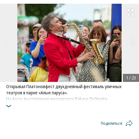
Развернуть на
1
/
23
Открывал Платоновфест двухдневный фестиваль уличных
театров в парке «Алые паруса».
На фото: выступление московского Pakava Orchestra
Фото: Андрей Парфенов
Поделиться