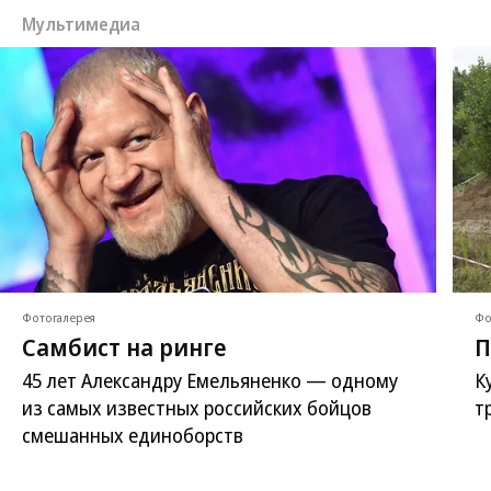
Мультимедиа
Фотогалерея
Фо
Самбист на ринге
П
45 лет Александру Емельяненко — одному
К
из самых известных российских бойцов
т
смешанных единоборств