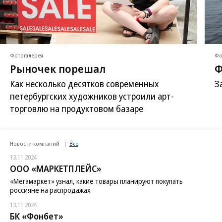
Фотогалерея
Фо
Рыночек порешал
Ф
Как несколько десятков современных
З
петербургских художников устроили арт-
торговлю на продуктовом базаре
Новости компаний
Все
13.11.2024
ООО «МАРКЕТПЛЕЙС»
«Мегамаркет» узнал, какие товары планируют покупать
россияне на распродажах
13.11.2024
БК «Фонбет»