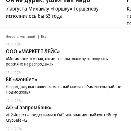
7 августа Михаилу «Горшку» Горшеневу
К
исполнилось бы 53 года
п
т
Новости компаний
Все
13.11.2024
ООО «МАРКЕТПЛЕЙС»
«Мегамаркет» узнал, какие товары планируют покупать
россияне на распродажах
13.11.2024
БК «Фонбет»
На продажу выставлен земельный массив в Раменском районе
Подмосковья
12.11.2024
АО «Газпромбанк»
«H2 Инвест» представила в ОАЭ инновационный контейнер
CryoSafe-42
12.11.2024