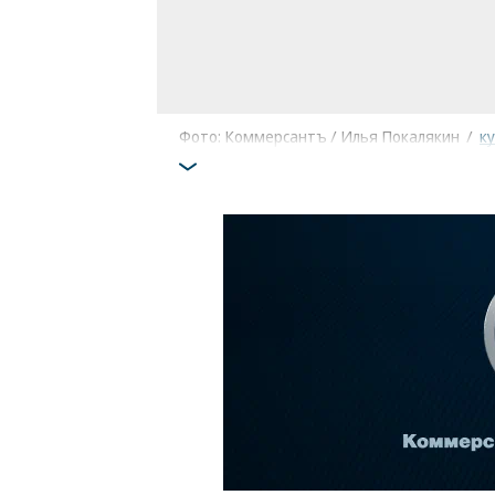
Фото: Коммерсантъ / Илья Покалякин
/
к