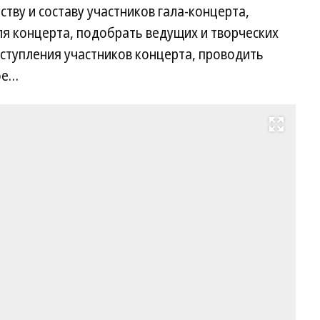
тву и составу участников гала-концерта,
ля концерта, подобрать ведущих и творческих
ступления участников концерта, проводить
ое…
Развернуть на весь экран