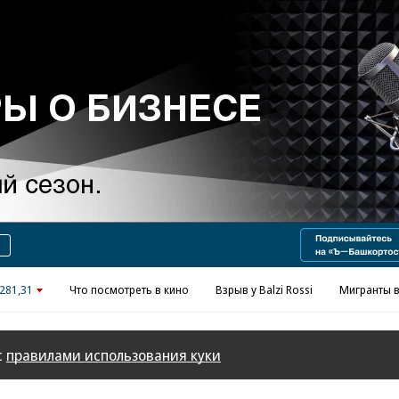
Реклама в «Ъ» www.kommersant.ru/ad
281,31
Что посмотреть в кино
Взрыв у Balzi Rossi
Мигранты в
с
правилами использования куки