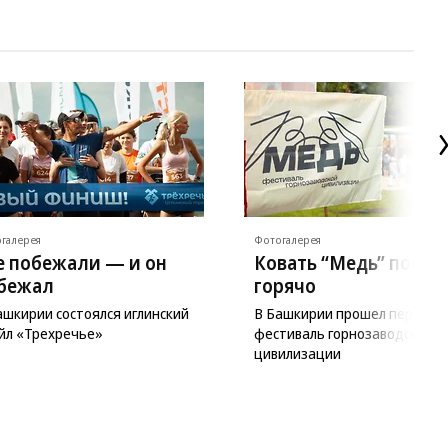
галерея
Фотогалерея
е побежали — и он
Ковать “Медь” пока
бежал
горячо
ашкирии состоялся иглинский
В Башкирии прошел первый
йл «Трехречье»
фестиваль горнозаводской
цивилизации