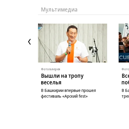
Мультимедиа
Фотогалерея
Фото
Вышли на тропу
Вс
веселья
по
В Башкирии впервые прошел
В Б
фестиваль «Арский fest»
тре