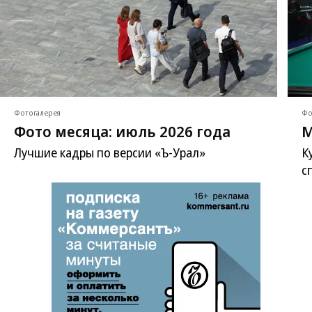
Фотогалерея
Фо
Фото месяца: июль 2026 года
М
Лучшие кадры по версии «Ъ-Урал»
К
с