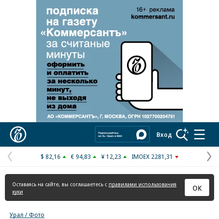
Реклама в «Ъ» www.kommersant.ru/ad
Коммерсантъ
Вход
$ 82,16
€ 94,83
¥ 12,23
IMOEX 2281,31
Предыдущая
С
страница
с
Оставаясь на сайте, вы соглашаетесь с
правилами использования
ОК
куки
Урал / Фото