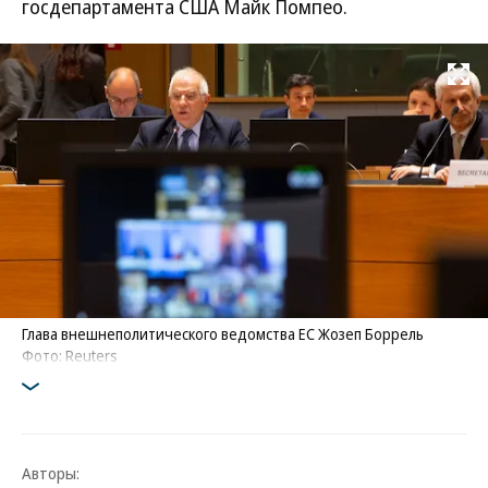
госдепартамента США Майк Помпео.
Развернуть на
Глава внешнеполитического ведомства ЕС Жозеп Боррель
Фото: Reuters
Авторы: