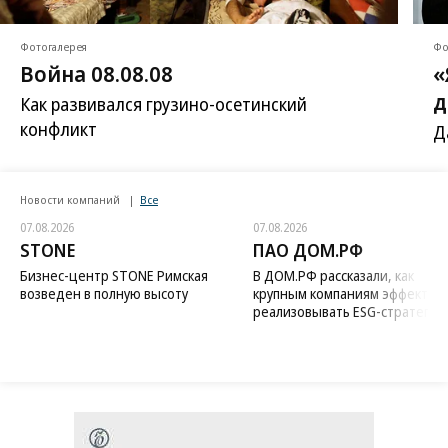
Фотогалерея
Фо
Война 08.08.08
«
д
Как развивался грузино-осетинский
конфликт
Д
Новости компаний
Все
07.08.2026
07.08.2026
STONE
ПАО ДОМ.РФ
Бизнес-центр STONE Римская
В ДОМ.РФ рассказали, как
возведен в полную высоту
крупным компаниям эффектив
реализовывать ESG-стратегию