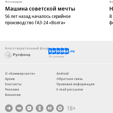
Фотогалерея
Фо
Машина советской мечты
Н
56 лет назад началось серийное
В
производство ГАЗ-24 «Волга»
ф
Благотворительный фонд
18+ реклама
О «Коммерсанте»
Android
Архив
Обратная связь
Контакты
Правовая информация
Реклама
E-mail рассылки
Вакансии
18+