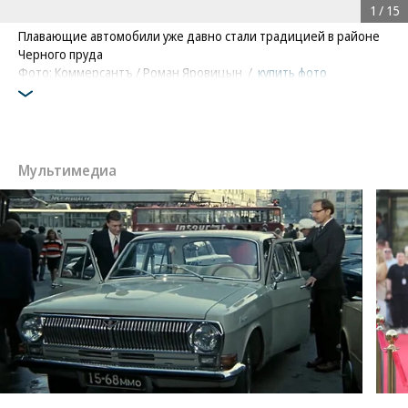
1
/
15
Плавающие автомобили уже давно стали традицией в районе
Черного пруда
/
/
купить фото
купить фото
Фото: Коммерсантъ / Роман Яровицын
/
купить фото
/
купить фото
Мультимедиа