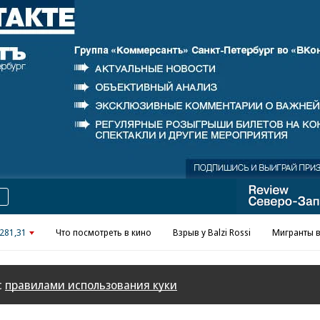
Реклама в «Ъ» www.kommersant.ru/ad
281,31
Что посмотреть в кино
Взрыв у Balzi Rossi
Мигранты в
с
правилами использования куки