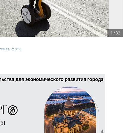
1
/
32
упить фото