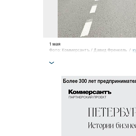
1 мая
Фото: Коммерсантъ / Давид Френкель
/
к