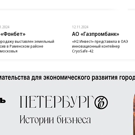
1.2024
12.11.2024
 «Фонбет»
АО «Газпромбанк»
продажу выставлен земельный
«H2 Инвест» представила в ОАЭ
сив в Раменском районе
инновационный контейнер
московья
CryoSafe-42