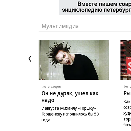
Мультимедиа
Фотогалерея
Фото
Он не дурак, ушел как
Ры
надо
Как
сов
7 августа Михаилу «Горшку»
худ
Горшеневу исполнилось бы 53
тор
года
баз