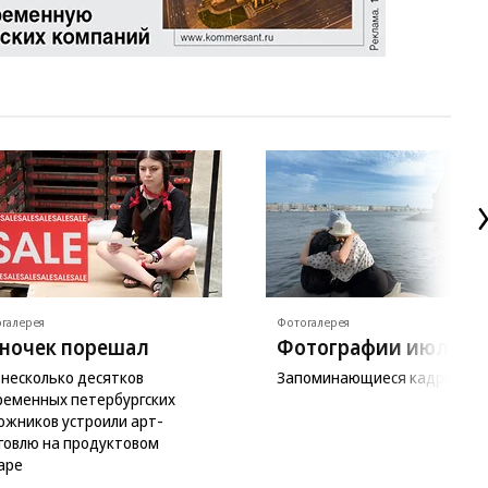
галерея
Фотогалерея
ночек порешал
Фотографии июля
 несколько десятков
Запоминающиеся кадры мес
ременных петербургских
ожников устроили арт-
говлю на продуктовом
аре