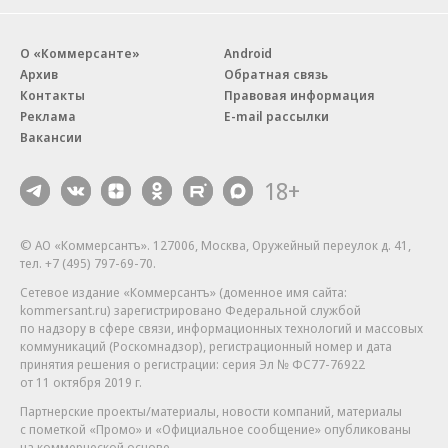
О «Коммерсанте»
Android
Архив
Обратная связь
Контакты
Правовая информация
Реклама
E-mail рассылки
Вакансии
18+
© АО «Коммерсантъ». 127006, Москва, Оружейный переулок д. 41,
тел. +7 (495) 797-69-70.
Сетевое издание «Коммерсантъ» (доменное имя сайта:
kommersant.ru) зарегистрировано Федеральной службой
по надзору в сфере связи, информационных технологий и массовых
коммуникаций (Роскомнадзор), регистрационный номер и дата
принятия решения о регистрации: серия
Эл № ФС77-76922
от 11 октября 2019 г.
Партнерские проекты/материалы, новости компаний, материалы
с пометкой «Промо» и «Официальное сообщение» опубликованы
на коммерческой основе.