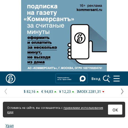
Реклама в «Ъ» www.kommersant.ru/ad
Коммерсантъ
Вход
$ 82,16
€ 94,83
¥ 12,23
IMOEX 2281,31
Предыдущая
С
страница
с
Оставаясь на сайте, вы соглашаетесь с
правилами использования
ОК
куки
Урал