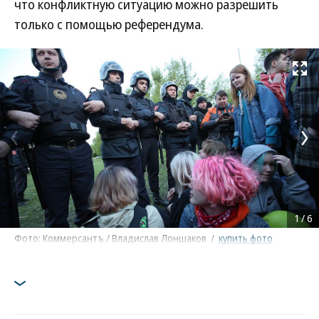
что конфликтную ситуацию можно разрешить
только с помощью референдума.
Развернуть на
1
/
6
Фото: Коммерсантъ / Владислав Лоншаков
/
купить фото