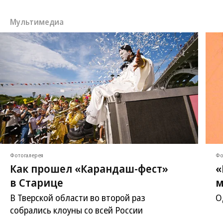
Мультимедиа
Фотогалерея
Фо
Как прошел «Карандаш-фест»
«
в Старице
м
В Тверской области во второй раз
О
собрались клоуны со всей России