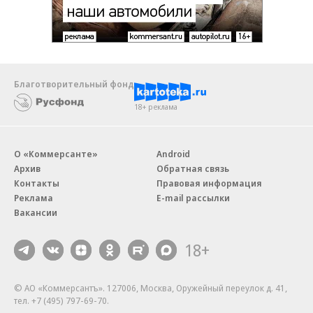
Благотворительный фонд
18+ реклама
О «Коммерсанте»
Android
Архив
Обратная связь
Контакты
Правовая информация
Реклама
E-mail рассылки
Вакансии
18+
© АО «Коммерсантъ». 127006, Москва, Оружейный переулок д. 41,
тел. +7 (495) 797-69-70.