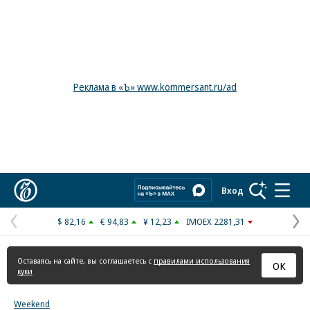
Реклама в «Ъ» www.kommersant.ru/ad
Коммерсантъ
Вход
$ 82,16
€ 94,83
¥ 12,23
IMOEX 2281,31
Предыдущая
С
страница
с
Оставаясь на сайте, вы соглашаетесь с
правилами использования
ОК
куки
Weekend